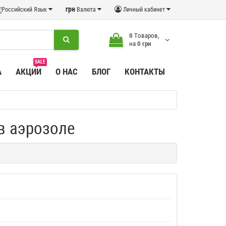
грн
Язык
Валюта
Личный кабинет
0
Tоваров,
на
0 грн
SALE
А
АКЦИИ
О НАС
БЛОГ
КОНТАКТЫ
в аэрозоле