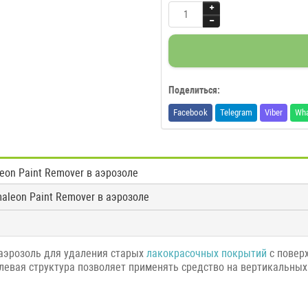
Поделиться:
Facebook
Telegram
Viber
Wh
on Paint Remover в аэрозоле
aleon Paint Remover в аэрозоле
аэрозоль для удаления старых
лакокрасочных покрытий
с поверх
Гелевая структура позволяет применять средство на вертикальных