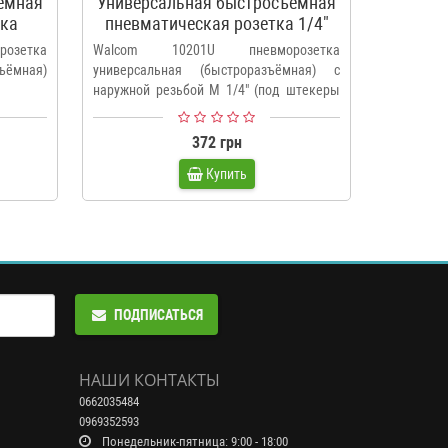
емная
Универсальная быстросъемная
Универ
тка
пневматическая розетка 1/4"
пне
Walcom 10201U
W
озетка
Walcom 10201U пневморозетка
Пневмо
ёмная)
универсальная (быстроразъёмная) с
(быстрор
наружной резьбой М 1/4" (под штекеры
внутреней
с..
..
372 грн
Купить
ПОДПИСАТЬСЯ
НАШИ КОНТАКТЫ
0662035484
0969352593
Понедельник-пятница: 9:00 - 18:00