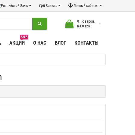
грн
Язык
Валюта
Личный кабинет
0
Tоваров,
на
0 грн
SALE
А
АКЦИИ
О НАС
БЛОГ
КОНТАКТЫ
m