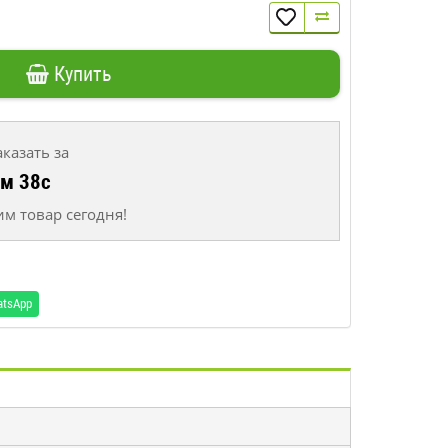
Купить
аказать за
4м 38с
м товар сегодня!
atsApp