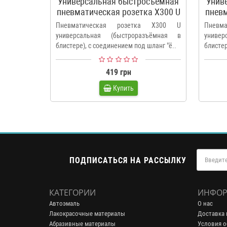
Универсальная быстросъемная
Унив
пневматическая розетка Х300 U
пневм
8 мм Walcom
Пневматическая розетка Х300 U
Пневм
универсальная (быстроразъёмная в
униве
блистере), с соединением под шланг "ё..
блистер
419 грн
Купить
ПОДПИСАТЬСЯ НА РАССЫЛКУ
КАТЕГОРИИ
ИНФОР
Автоэмаль
О нас
Лакокрасочные материалы
Доставка 
Абразивные материалы
Условия о