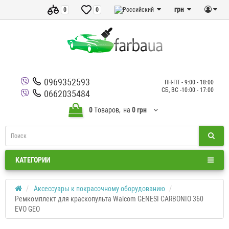
грн
0
0
0969352593
ПН-ПТ - 9:00 - 18:00
СБ, ВС -10:00 - 17:00
0662035484
0
Tоваров,
на
0 грн
КАТЕГОРИИ
Аксессуары к покрасочному оборудованию
Ремкомплект для краскопульта Walcom GENESI CARBONIO 360
EVO GEO