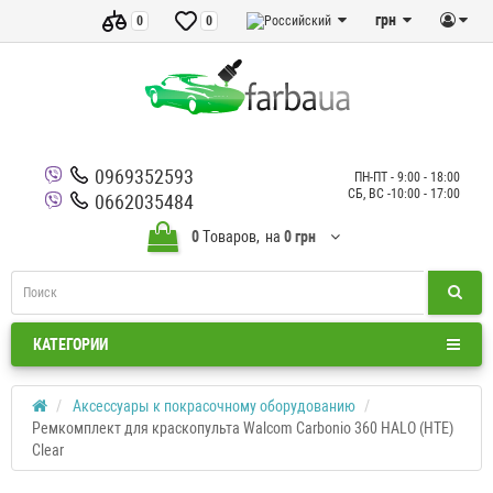
грн
0
0
0969352593
ПН-ПТ - 9:00 - 18:00
СБ, ВС -10:00 - 17:00
0662035484
0
Tоваров,
на
0 грн
КАТЕГОРИИ
Аксессуары к покрасочному оборудованию
Ремкомплект для краскопульта Walcom Carbonio 360 HALO (HTE)
Clear