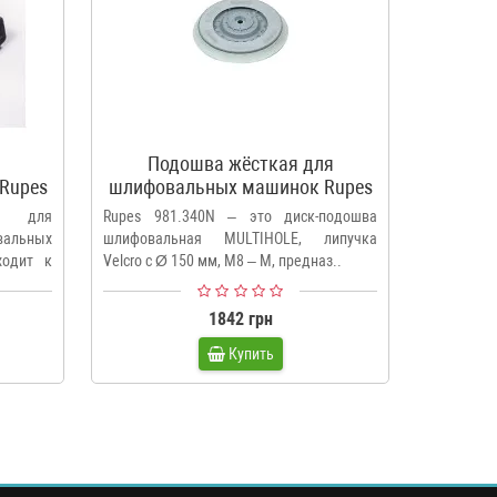
я
Подошва жёсткая для
Под
Rupes
шлифовальных машинок Rupes
ж
серий RH-ER-BR(106,109,112)
шлифма
s для
Rupes 981.340N – это диск-подошва
Rupes 98
R
альных
шлифовальная MULTIHOLE, липучка
шлифоваль
ходит к
Velcro с Ø 150 мм, M8 – M, предназ..
с Ø 150 м
1842 грн
Купить