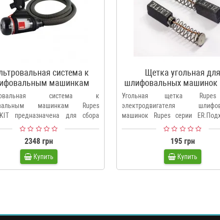
льтровальная система к
Щетка угольная дл
ифовальным машинкам
шлифовальных машинок 
Rupes 80.400/KIT
серии ER
тровальная система к
Угольная щетка Rupe
овальным машинкам Rupes
электродвигателя шлифов
/KIT предназначена для сбора
машинок Rupes серии ER.Под
ыбрасы..
шлифовальны..
2348 грн
195 грн
Купить
Купить