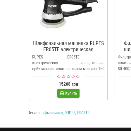
Шлифовальная машинка RUPES
Фи
ER05TE электрическая
шл
эксцентриковая
RUPES ER05TE -
Филь
электрическая вращательно-
шлиф
орбитальная шлифовальная машина 150
80.400
мм, ходом эксцентрика 5..
пыли в
15268 грн
Купить
Теги:
шлифмашинка
,
RUPES
,
ER03TE