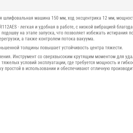
я шлифовальная машина 150 мм, ход эксцентрика 12 мм, мощност
12AES - легкая и удобная в работе, с низкой вибрацией благод
т подошву на этапе запуска, что позволяет избежать истирания
регрузки, а также контролем потока вакуума.
еньшенной толщины повышает устойчивость центра тяжести.
ления. Инструмент со сверхвысоким крутящим моментом для уда
 тяжелых условий эксплуатации, где требуется мощность и гибк
у простой в использовании и обеспечивают отличную производит