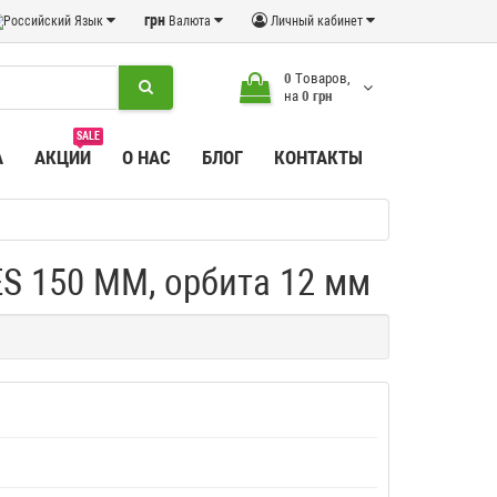
грн
Язык
Валюта
Личный кабинет
0
Tоваров,
на
0 грн
SALE
А
АКЦИИ
О НАС
БЛОГ
КОНТАКТЫ
 150 ММ, орбита 12 мм