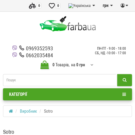
грн
0
0
0969352593
ПН-ПТ - 9:00 - 18:00
СБ, НД -10:00 - 17:00
0662035484
0
Товарів,
на
0 грн
КАТЕГОРІЇ
Виробник
Sotro
Sotro