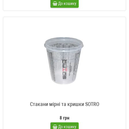
До кошику
Стакани мірні та кришки SOTRO
8 грн
До кошику