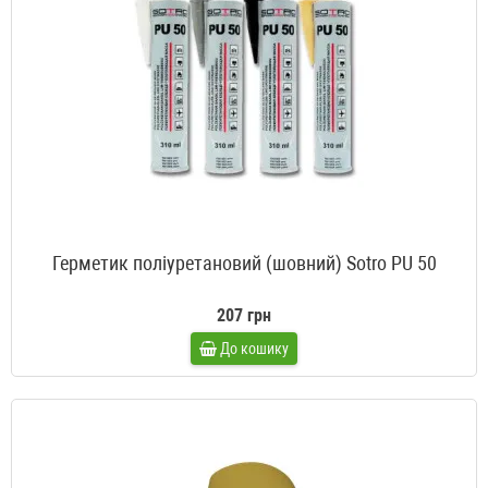
Герметик поліуретановий (шовний) Sotro PU 50
207 грн
До кошику