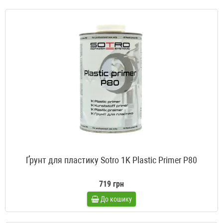
Ґрунт для пластику Sotro 1K Plastic Primer P80
719 грн
До кошику