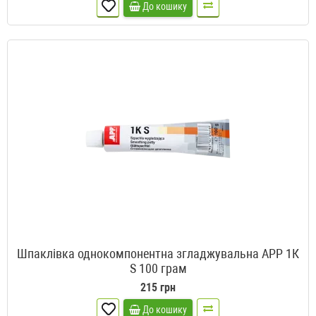
До кошику
Шпаклівка однокомпонентна згладжувальна APP 1К
S 100 грам
215 грн
До кошику