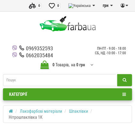
грн
0
0
0969352593
ПН-ПТ - 9:00 - 18:00
СБ, НД -10:00 - 17:00
0662035484
0
Товарів,
на
0 грн
КАТЕГОРІЇ
Лакофарбові матеріали
Шпаклівки
Нітрошпаклівка 1К