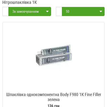
Нітрошпаклівка 1К
За замовчуванням
50
Шпаклівка однокомпонентна Body F980 1К Fine Filler
зелена
136 грн