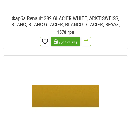
Фарба Renault 389 GLACIER WHITE, ARKTISWEISS,
BLANC, BLANC GLACIER, BLANCO GLACIER, BEYAZ,
BRANCO GLACIAL, BRANCO GLACIER, BLANCE
1570 грн
GLACIER, STAR WHITE
До кошику