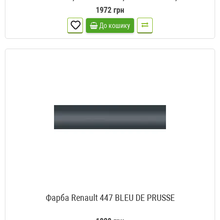
METHYL
1972 грн
До кошику
Фарба Renault 447 BLEU DE PRUSSE