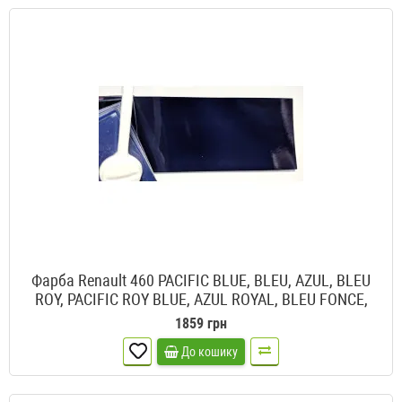
Фарба Renault 460 PACIFIC BLUE, BLEU, AZUL, BLEU
ROY, PACIFIC ROY BLUE, AZUL ROYAL, BLEU FONCE,
PARISIAN BLUE, BLUE ROY, Pacific Blue 2c
1859 грн
До кошику