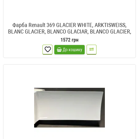
Фарба Renault 369 GLACIER WHITE, ARKTISWEISS,
BLANC GLACIER, BLANCO GLACIAR, BLANCO GLACIER,
AMARILLO, BRANCO GLACIAL II
1572 грн
До кошику