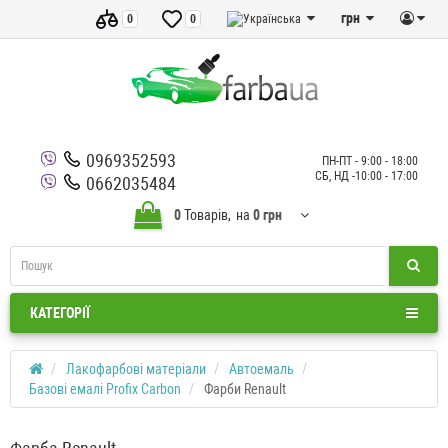
грн
0
0
0969352593
ПН-ПТ - 9:00 - 18:00
СБ, НД -10:00 - 17:00
0662035484
0
Товарів,
на
0 грн
КАТЕГОРІЇ
Лакофарбові матеріали
Автоемаль
Базові емалі Profix Carbon
Фарби Renault