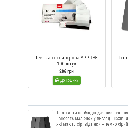
Тест-карта паперова APP TSK
Тест
100 штук
206 грн
До кошику
Тест-карти необхідні для визначенн
наносять малюнок у вигляді шахівниц
які мають сірі відтінки – темно-сір