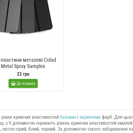
-пластини металеві Colad
Metal Spray Samples
23 грн
До кошику
я рівня криючих властивостей
базових
і
акрилових
фарб. Для цьог
і, з її допомогою оцінюють рівень криючих властивостей емалей.
ий, світло-сірий, білий, чорний. За допомогою такого забарвлення