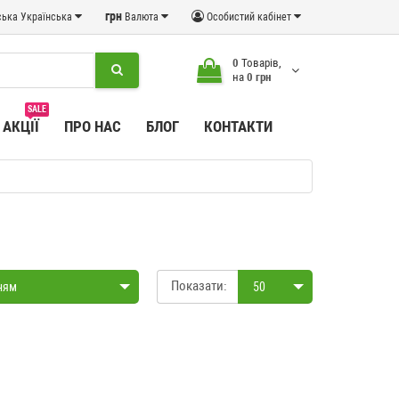
грн
Українська
Валюта
Особистий кабінет
0
Товарів,
на
0 грн
SALE
АКЦІЇ
ПРО НАС
БЛОГ
КОНТАКТИ
Показати:
ням
50