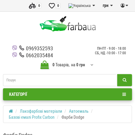
грн
0
0
0969352593
ПН-ПТ - 9:00 - 18:00
СБ, НД -10:00 - 17:00
0662035484
0
Товарів,
на
0 грн
КАТЕГОРІЇ
Лакофарбові матеріали
Автоемаль
Базові емалі Profix Carbon
Фарби Dodge