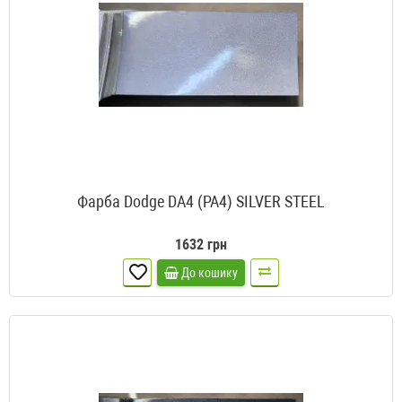
Фарба Dodge DA4 (PA4) SILVER STEEL
1632 грн
До кошику