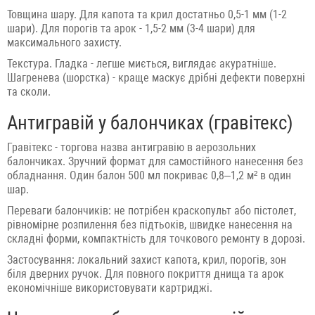
Товщина шару. Для капота та крил достатньо 0,5-1 мм (1-2
шари). Для порогів та арок - 1,5-2 мм (3-4 шари) для
максимального захисту.
Текстура. Гладка - легше миється, виглядає акуратніше.
Шагренева (шорстка) - краще маскує дрібні дефекти поверхні
та сколи.
Антигравій у балончиках (гравітекс)
Гравітекс - торгова назва антигравію в аерозольних
балончиках. Зручний формат для самостійного нанесення без
обладнання. Один балон 500 мл покриває 0,8–1,2 м² в один
шар.
Переваги балончиків: не потрібен краскопульт або пістолет,
рівномірне розпилення без підтьоків, швидке нанесення на
складні форми, компактність для точкового ремонту в дорозі.
Застосування: локальний захист капота, крил, порогів, зон
біля дверних ручок. Для повного покриття днища та арок
економічніше використовувати картриджі.