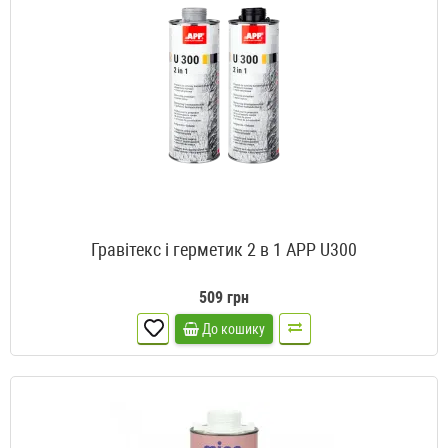
Гравітекс і герметик 2 в 1 APP U300
509 грн
До кошику