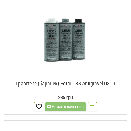
Гравітекс (баранек) Sotro UBS Antigravel U810
235 грн
Немає в наявності