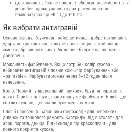
Довговічність. Якісне покриття зберігає властивості 5–7
років без відшарування та розтріскування при
температурах від -40°C до +100°C.
Як вибрати антигравій
Основа складу. Каучукові - найеластичніші, добре поглинають
удари, не тріскаються. Поліуретанові - міцніші, стійкіші до
хімії та абразивного зносу. Акрилові - бюджетні, але менш
довговічні.
Можливість фарбування. Якщо потрібен колір кузова -
вибирайте антигравій з позначкою «під фарбування» або
«paintable». Фарбувати можна через 6–12 годин після
нанесення.
Колір. Чорний - універсальний, приховує бруд на порогах та
арках. Сірий - під ґрунт, якщо плануєте фарбувати. Білий - для
світлих кузовів, щоб сколи були менш помітні.
Спосіб нанесення. Балончики (аерозолі) - для невеликих
ділянок та точкового ремонту. Картриджі під пістолет - для
арок, порогів, днища. Рідкі склади під краскопульт - для
повного покриття кузова.