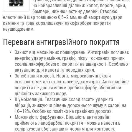
на найвразливіші ділянки: капот, пороги, арки,
бампери, нижню частину дверей. Створює
еластичний шар товщиною 0,5–2 мм, який амортизує удари
каміння та гравію, залишаючи лакофарбове покриття
неушкодженим.
Переваги антигравійного покриття
Захист від механічних пошкоджень. Антигравій поглинає
енергію удару каміння, гравію, піску - основних причин
сколів лакофарбового покриття на швидкості. Особливо
актуально для капота та передніх крил.
Запобігання корозії. Навіть мікроскопічні сколи
оголюють метал і стають осередками іржі. Антигравійне
покриття не дає каменям пробити фарбу, зберігаючи
цілісність захисного шару.
Шумоізоляція. Еластичний склад гасить удари та
вібрації, знижуючи рівень дорожнього шуму в салоні на
10–12%. Особливо помітно на гравійних дорогах.
Можливість фарбування. Більшість антигравіїв
приймають лакофарбові покриття - можна нанести в
колір кузова або залишити чорним для контрасту.