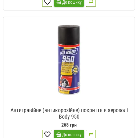
До кошику
Антигравійне (антикорозійне) покриття в аерозолі
Body 950
268 грн
До кошику