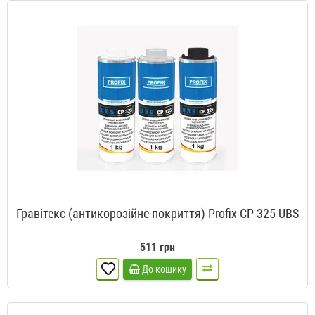
Гравітекс (антикорозійне покриття) Profix СР 325 UBS
511 грн
До кошику