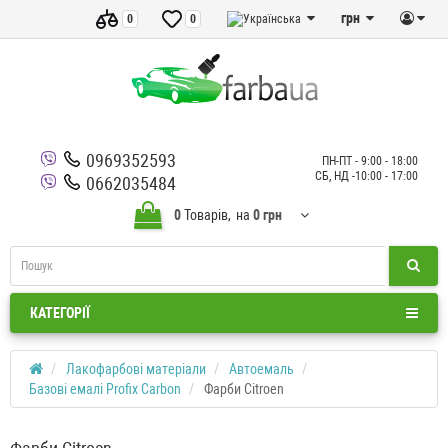
грн
0
0
0969352593
ПН-ПТ - 9:00 - 18:00
СБ, НД -10:00 - 17:00
0662035484
0
Товарів,
на
0 грн
КАТЕГОРІЇ
Лакофарбові матеріали
Автоемаль
Базові емалі Profix Carbon
Фарби Citroen