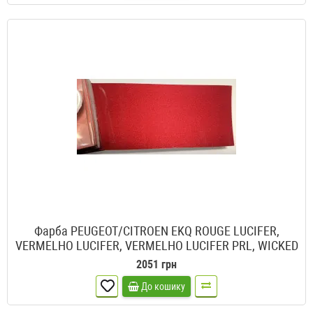
Фарба PEUGEOT/CITROEN EKQ ROUGE LUCIFER,
VERMELHO LUCIFER, VERMELHO LUCIFER PRL, WICKED
RED
2051 грн
До кошику