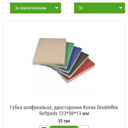
За замовчуванням
50
Губка шліфувальна, двостороння Kovax Doubleflex
Softpads 123*98*13 мм
35 грн