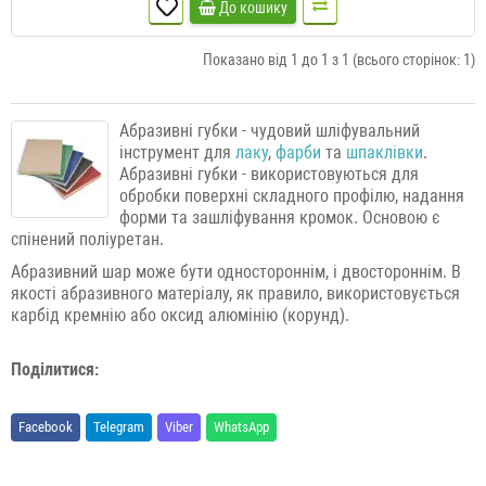
До кошику
Показано від 1 до 1 з 1 (всього сторінок: 1)
Абразивні губки - чудовий шліфувальний
інструмент для
лаку
,
фарби
та
шпаклівки
.
Абразивні губки - використовуються для
обробки поверхні складного профілю, надання
форми та зашліфування кромок. Основою є
спінений поліуретан.
Абразивний шар може бути одностороннім, і двостороннім. В
якості абразивного матеріалу, як правило, використовується
карбід кремнію або оксид алюмінію (корунд).
Поділитися:
Facebook
Telegram
Viber
WhatsApp