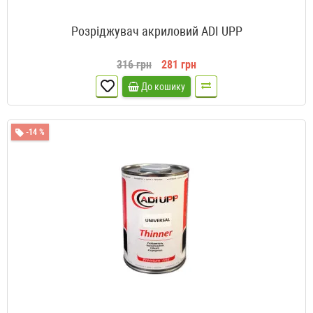
Розріджувач акриловий ADI UPP
316 грн
281 грн
До кошику
-14 %