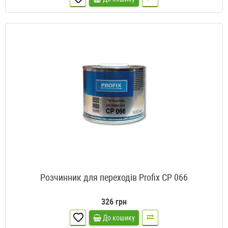
Розчинник для переходів Profix CP 066
326 грн
До кошику