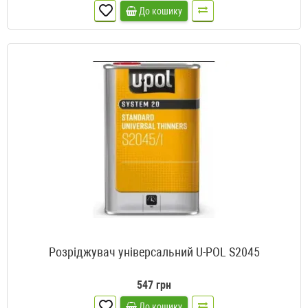
До кошику
Розріджувач універсальний U-POL S2045
547 грн
До кошику