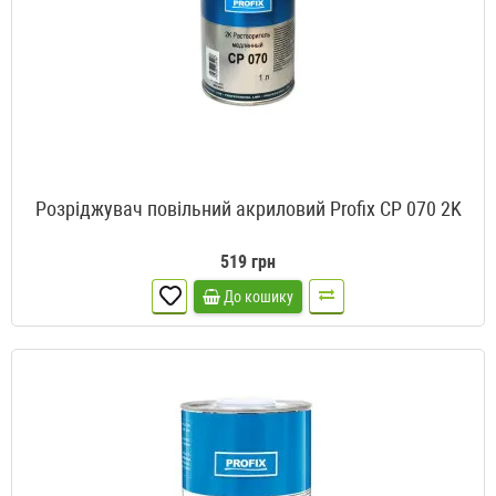
Розріджувач повільний акриловий Profix CP 070 2K
519 грн
До кошику