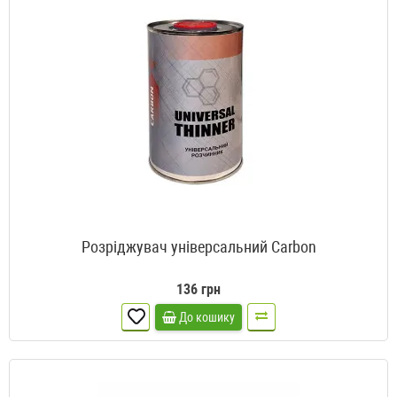
Розріджувач універсальний Carbon
136 грн
До кошику