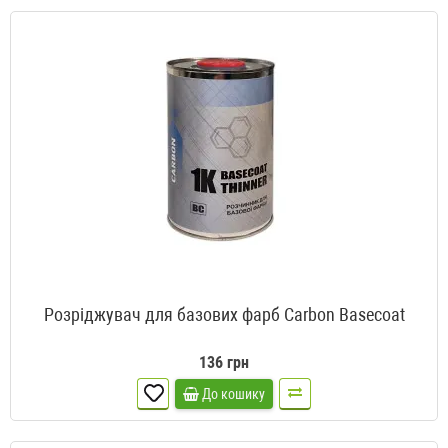
Розріджувач для базових фарб Carbon Basecoat
136 грн
До кошику