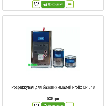
До кошику
Розріджувач для базових емалей Profix CP 048
520 грн