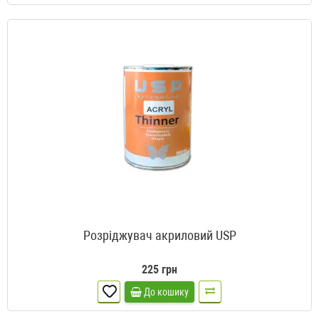
Розріджувач акриловий USP
225 грн
До кошику