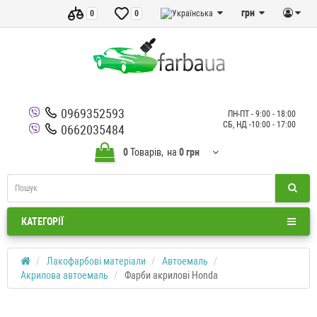
грн
0
0
0969352593
ПН-ПТ - 9:00 - 18:00
СБ, НД -10:00 - 17:00
0662035484
0
Товарів,
на
0 грн
КАТЕГОРІЇ
Лакофарбові матеріали
Автоемаль
Акрилова автоемаль
Фарби акрилові Honda