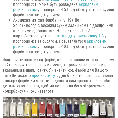
пропорції 2:1. Може бути розведена
акриловим
розчинником
у пропорції 0-15% від обсягу готової суміші
фарби із затверджувачем.
Акрилова матова фарба типу HS (High
Solid) - володіє високим сухим залишком і підвищеними
криючими здібностями. Наноситься в 1,5-2
шари. Застосовується з
затверджувачем класу HS
у
пропорції 4:1 за обсягом. Розбавляється
акриловим
розчинником
у пропорції 5-40% від обсягу готової суміші
фарби із затверджувачем.
Якщо ви не знаєте код фарби, або не знайшли його на нашому
сайті - зв'яжіться з нашими менеджерами за телефонами,
вказаними в шапці сайту. Як знайти код фарби для Вашого
авто Ви можете
прочитати тут
. Для більш точного визначення
кольору фарби Ви можете надіслати нам зразок (лючок або
деталь кузова авто), щоб ми порівняли його зі зразком з
колорбоксу чи RAL каталога.