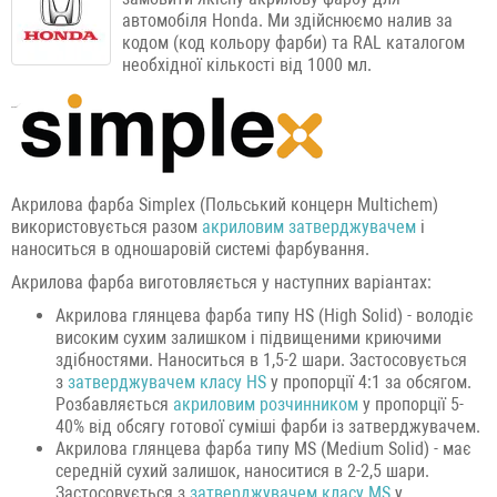
автомобіля Honda. Ми здійснюємо налив за
кодом (код кольору фарби) та RAL каталогом
необхідної кількості від 1000 мл.
Акрилова фарба Simplex (Польський концерн Multichem)
використовується разом
акриловим затверджувачем
і
наноситься в одношаровій системі фарбування.
Акрилова фарба виготовляється у наступних варіантах:
Акрилова глянцева фарба типу HS (High Solid) - володіє
високим сухим залишком і підвищеними криючими
здібностями. Наноситься в 1,5-2 шари. Застосовується
з
затверджувачем класу HS
у пропорції 4:1 за обсягом.
Розбавляється
акриловим розчинником
у пропорції 5-
40% від обсягу готової суміші фарби із затверджувачем.
Акрилова глянцева фарба типу MS (Medium Solid) - має
середній сухий залишок, наноситися в 2-2,5 шари.
Застосовується з
затверджувачем класу MS
у