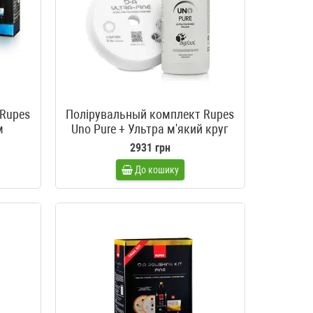
Rupes
Полірувальный комплект Rupes
м
Uno Pure + Ультра м'який круг
Rupes 150 мм
2931 грн
До кошику