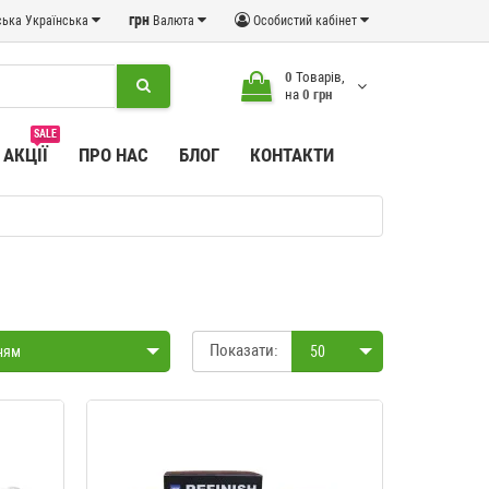
грн
Українська
Валюта
Особистий кабінет
0
Товарів,
на
0 грн
SALE
АКЦІЇ
ПРО НАС
БЛОГ
КОНТАКТИ
Показати:
ням
50