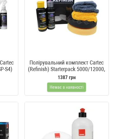
Cartec
Полірувальний комплект Cartec
SP-S4)
(Refinish) Starterpack 5000/12000,
135 мм
1387 грн
Немає в наявності