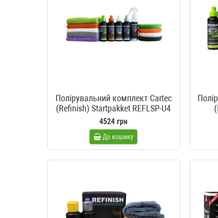
Полірувальний комплект Cartec
Полір
(Refinish) Startpakket REFLSP-U4
(
3000
4524 грн
До кошику