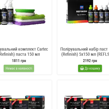
увальний комплект Cartec
Полірувальний набір паст 
Refinish) паста 150 мл
(Refinish) 5х150 мл (REFL
/9000, круги, мікрофібра
1811 грн
2192 грн
Немає в наявності
До кошику