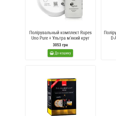
Полірувальный комплект Rupes
Поліру
Uno Pure + Ультра м'який круг
D-
Rupes 180 мм
3053 грн
До кошику