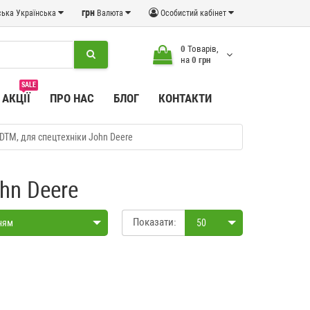
грн
Українська
Валюта
Особистий кабінет
0
Товарів,
на
0 грн
SALE
АКЦІЇ
ПРО НАС
БЛОГ
КОНТАКТИ
DTM, для спецтехніки John Deere
hn Deere
Показати:
ням
50