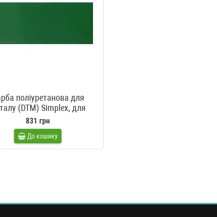
рба поліуретанова для
талу (DTM) Simplex, для
техніки John Deer зелена
831 грн
AUBGRUEN, Leaf green
До кошику