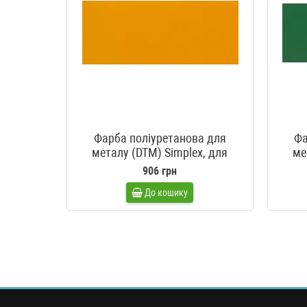
Фарба поліуретанова для
Фа
металу (DTM) Simplex, для
ме
спецтехніки John Deer жовта
спец
906 грн
MELONENGELB, Melon yellow
L
До кошику