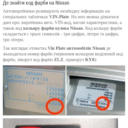
Де знайти код фарби на Nissan
Автовиробники розміщують необхідну інформацію на
спеціальних табличках
VIN-Plate
. На них можна дізнатися
дані про: виробника авто, VIN-код, вагові характеристики, а
також код
кольору фарби кузова Nissan
. Код кольору фарби
складається с трьоx символів - три цифри, літери та цифри,
три літери.
Так виглядає етикетка
Vin Plate автомобілів Nissan
де
знаходиться номер фарби (червоним кольором виділений код
фарби, ліворуч код фарби
ZLZ
, праворуч
KY0
):