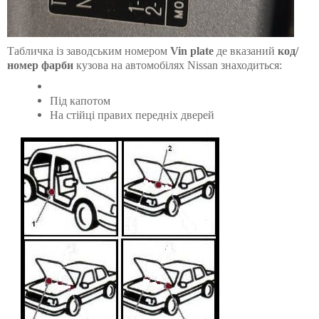
Табличка із заводським номером
Vin plate
де вказаний
код/
номер фарби
кузова на автомобілях Nissan знаходиться:
Під капотом
На стійці правих передніх дверей