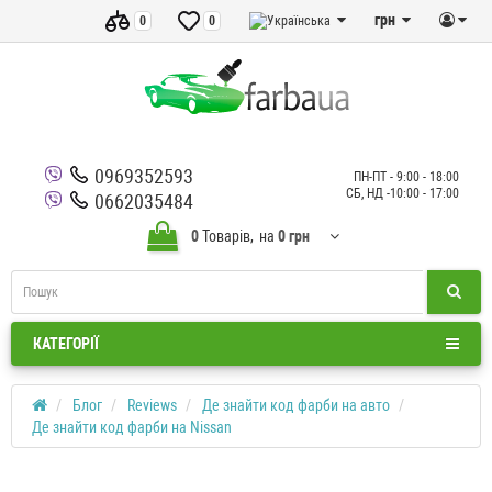
грн
0
0
0969352593
ПН-ПТ - 9:00 - 18:00
СБ, НД -10:00 - 17:00
0662035484
0
Товарів,
на
0 грн
КАТЕГОРІЇ
Блог
Reviews
Де знайти код фарби на авто
Де знайти код фарби на Nissan