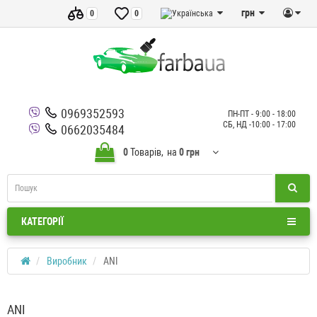
грн
0
0
0969352593
ПН-ПТ - 9:00 - 18:00
СБ, НД -10:00 - 17:00
0662035484
0
Товарів,
на
0 грн
КАТЕГОРІЇ
Виробник
ANI
ANI