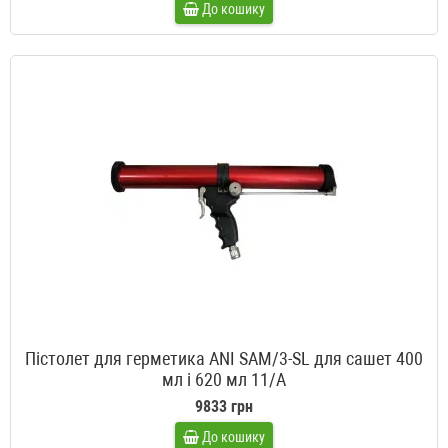
До кошику
Пістолет для герметика ANI SAM/3-SL для сашет 400
мл і 620 мл 11/A
9833 грн
До кошику