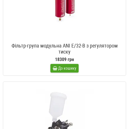
Фільтр-група модульна ANI E/32-B з регулятором
тиску
18309 грн
До кошику