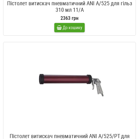
Пістолет витискач пневматичний ANI A/525 для гільз
310 мл 11/A
2363 грн
До кошику
Пістолет витискач пневматичний ANI A/525/PT для