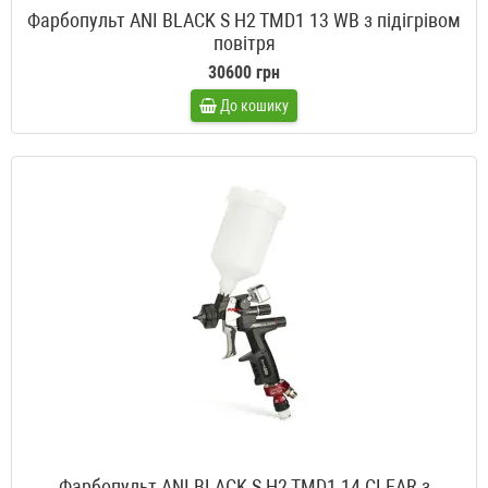
Фарбопульт ANI BLACK S H2 TMD1 13 WB з підігрівом
повітря
30600 грн
До кошику
Фарбопульт ANI BLACK S H2 TMD1 14 CLEAR з