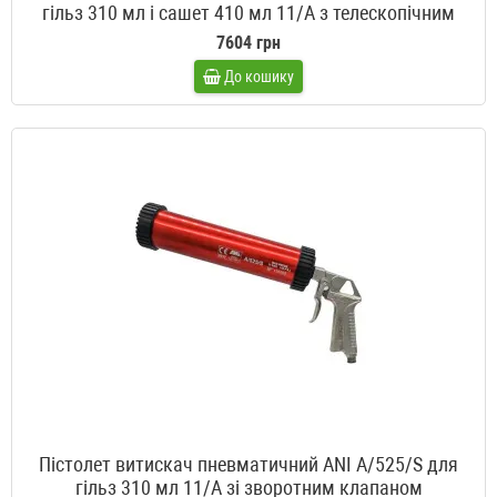
гільз 310 мл і сашет 410 мл 11/A з телескопічним
поршнем і зворотним клапаном
7604 грн
До кошику
Пістолет витискач пневматичний ANI A/525/S для
гільз 310 мл 11/A зі зворотним клапаном