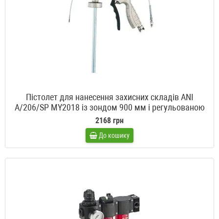
Пістолет для нанесення захисних складів ANI
A/206/SP MY2018 із зондом 900 мм і регульованою
дюзою
2168 грн
До кошику