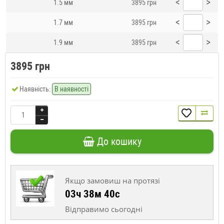
<
>
1.5 мм
3895 грн
<
>
1.7 мм
3895 грн
<
>
1.9 мм
3895 грн
3895 грн
Наявність:
В наявності
До кошику
Якщо замовиш на протязі
03ч 38м 39с
Відправимо сьогодні