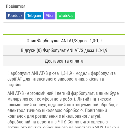
Поділитися:
Facebook
Telegram
Viber
WhatsApp
Опис Фарбопульт ANI AT/S дюза 1,3-1,9
Відгуки (0) Фарбопульт ANI AT/S дюза 1,3-1,9
Доставка та оплата
Фарбопульт ANI AT/S дюза 1,3-1,9 - модель фарбопульта
серії АТ для інтенсивного використання, якісна та
надійна.
ANI AT/S - ергономічний і легкий фарбопульт, з яким буде
маляру легко і комфортно в роботі. Литий під тиском
алюмінієвий корпус, підданий піскоструминній обробці, з
електролітичною нікелевою обробкою. Повітряний
ковпачок для розпилення з нікельованої латуні,
оброблений на верстаті з ЧПУ. Сопло виготовлено з
латунного прутка, обробленого на верстаті з ЧПУ. Голка з