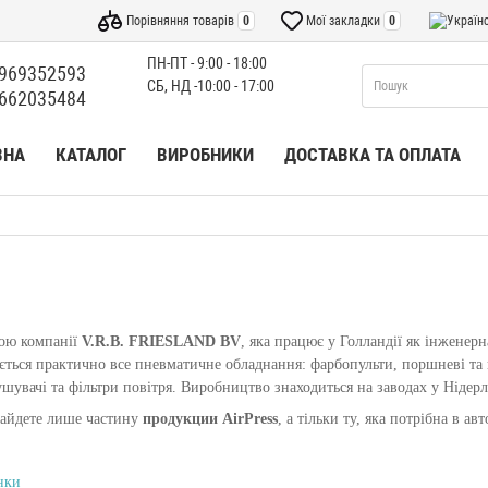
Порівняння товарів
0
Мої закладки
0
ПН-ПТ - 9:00 - 18:00
969352593
СБ, НД -10:00 - 17:00
662035484
ВНА
КАТАЛОГ
ВИРОБНИКИ
ДОСТАВКА ТА ОПЛАТА
ою компанії
V.R.B. FRIESLAND BV
, яка працює у Голландії як інженерн
ається практично все пневматичне обладнання: фарбопульти, поршневі та
шувачі та фільтри повітря. Виробництво знаходиться на заводах у Нідерла
найдете лише частину
продукции AirPress
, а тільки ту, яка потрібна в ав
нки