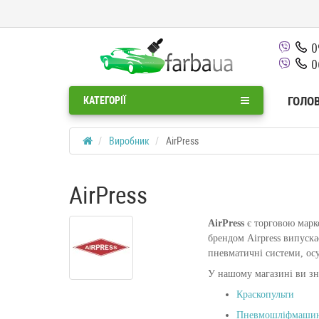
0
0
ГОЛО
КАТЕГОРІЇ
Виробник
AirPress
AirPress
AirPress
є торговою марк
брендом Airpress випуск
пневматичні системи, осу
У нашому магазині ви з
Краскопульти
Пневмошліфмаши