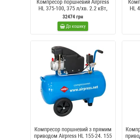
Компресор поршневий Airpress
Комп
HL 375-100, 375 л/хв. 2.2 кВт,
HL 4
220 В
32474 грн
До кошику
Компресор поршневий з прямим
Компр
приводом Airpress HL 155-24. 155
привод