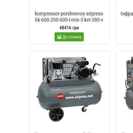
kompressor-porshnevoy-airpress-
Інфра
hk-600-200-600-l-min-3-kvt-380-v
48416 грн
До кошику