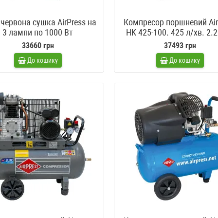
червона сушка AirPress на
Компресор поршневий Air
3 лампи по 1000 Вт
HK 425-100. 425 л/хв. 2.2
380 В
33660 грн
37493 грн
До кошику
До кошику