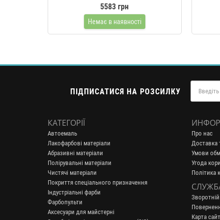
л/хв. 1.1 кВТ
5583 грн
Немає в наявності
ПІДПИСАТИСЯ НА РОЗСИЛКУ
КАТЕГОРІЇ
ИНФОР
Автоемаль
Про нас
Лакофарбові матеріали
Доставка 
Абразивні матеріали
Умови обм
Полірувальні матеріали
Угода кор
Чистячі матеріали
Політика 
Покриття спеціального призначення
СЛУЖБ
Індустріальні фарби
Зворотній
Фарбопульти
Поверненн
Аксесуари для майстерні
Карта сайт