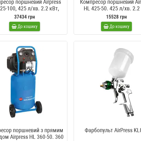
ресор поршневий Airpress
Компресор поршневий Air
25-100, 425 л/хв. 2.2 кВт,
HL 425-50. 425 л/хв. 2.2
220 В
37434 грн
15528 грн
До кошику
До кошику
есор поршневий з прямим
Фарбопульт AirPress KL
ом Airpress HL 360-50. 360