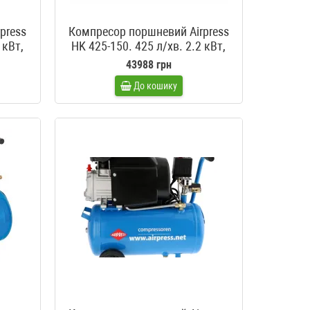
press
Компресор поршневий Airpress
 кВт,
HK 425-150. 425 л/хв. 2.2 кВт,
380 В
43988 грн
До кошику