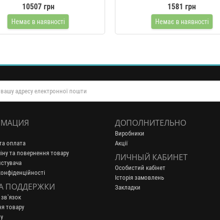
л/хв. 1.8 кВт
10507 грн
1581 грн
Немає в наявності
Немає в наявності
МАЦИЯ
ДОПОЛНИТЕЛЬНО
Виробники
та оплата
Акції
іну та повернення товару
ЛИЧНЫЙ КАБИНЕТ
истувача
Особистий кабінет
конфіденційності
Історія замовлень
А ПОДДЕРЖКИ
Закладки
 зв’язок
я товару
у