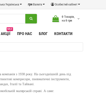
грн
Українська
Валюта
Особистий кабінет
0
Товарів,
на
0 грн
SALE
АКЦІЇ
ПРО НАС
БЛОГ
КОНТАКТИ
а компанія з 1938 року. На сьогоднішній день під
 гвинтові компресори, пневматичні інструменти,
ндах, Італії та Тайвані.
томобільній малярській справі. А саме: