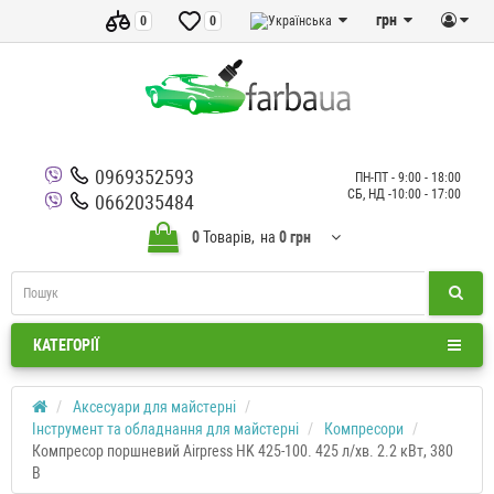
грн
0
0
0969352593
ПН-ПТ - 9:00 - 18:00
СБ, НД -10:00 - 17:00
0662035484
0
Товарів,
на
0 грн
КАТЕГОРІЇ
Аксесуари для майстерні
Інструмент та обладнання для майстерні
Компресори
Компресор поршневий Airpress HK 425-100. 425 л/хв. 2.2 кВт, 380
В