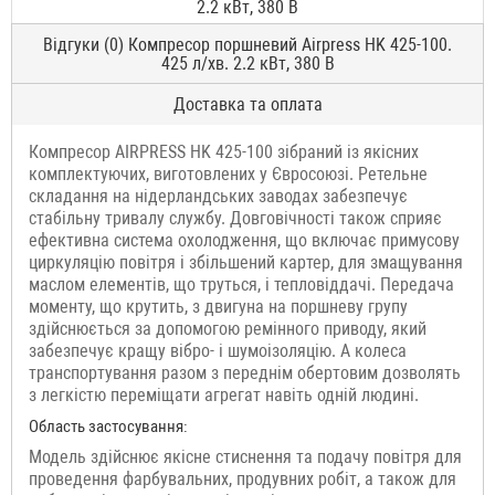
2.2 кВт, 380 В
Відгуки (0) Компресор поршневий Airpress HK 425-100.
425 л/хв. 2.2 кВт, 380 В
Доставка та оплата
Компресор AIRPRESS HK 425-100 зібраний із якісних
комплектуючих, виготовлених у Євросоюзі. Ретельне
складання на нідерландських заводах забезпечує
стабільну тривалу службу. Довговічності також сприяє
ефективна система охолодження, що включає примусову
циркуляцію повітря і збільшений картер, для змащування
маслом елементів, що труться, і тепловіддачі. Передача
моменту, що крутить, з двигуна на поршневу групу
здійснюється за допомогою ремінного приводу, який
забезпечує кращу вібро- і шумоізоляцію. А колеса
транспортування разом з переднім обертовим дозволять
з легкістю переміщати агрегат навіть одній людині.
Область застосування:
Модель здійснює якісне стиснення та подачу повітря для
проведення фарбувальних, продувних робіт, а також для