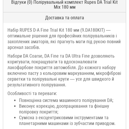
Відгуки (0) Полірувальный комплект Rupes DA Trial Kit
Mix 180 мм
Доставка та оплата
Набір RUPES D-A Fine Trial Kit 180 мм (9.DA180KIT) —
оптимальне рішення для професійних полірувальників і
захоплених аматорів, які прагнуть мати під рукою повний
арсенал засобів.
Набори DA Coarse, DA Fine та DA Ultra Fine дозволяють
коригувати, покращувати та вдосконалювати
лакофарбове покриття автомобіля. До кожного набору
включено пасту з кольоровим маркуванням, мікрофіброві
серветки та полірувальні круги — усе для швидкого й
результативного полірування.
Особливості та переваги:
Повноцінна система машинного полірування DA;
Виконує корекцію, доопрацювання та фінішну
поліровку покриття;
Сумісна з ексцентриковими інструментами та
планетарними машинами із зубчастим приводом.