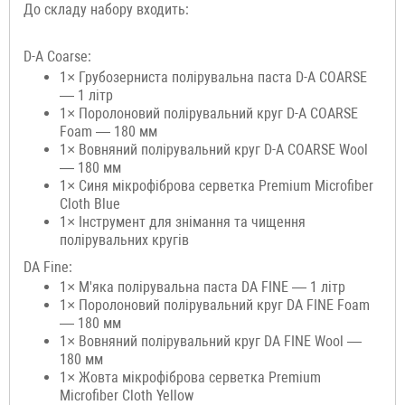
До складу набору входить:
D-A Coarse:
1× Грубозерниста полірувальна паста D-A COARSE
— 1 літр
1× Поролоновий полірувальний круг D-A COARSE
Foam — 180 мм
1× Вовняний полірувальний круг D-A COARSE Wool
— 180 мм
1× Синя мікрофіброва серветка Premium Microfiber
Cloth Blue
1× Інструмент для знімання та чищення
полірувальних кругів
DA Fine:
1× М'яка полірувальна паста DA FINE — 1 літр
1× Поролоновий полірувальний круг DA FINE Foam
— 180 мм
1× Вовняний полірувальний круг DA FINE Wool —
180 мм
1× Жовта мікрофіброва серветка Premium
Microfiber Cloth Yellow