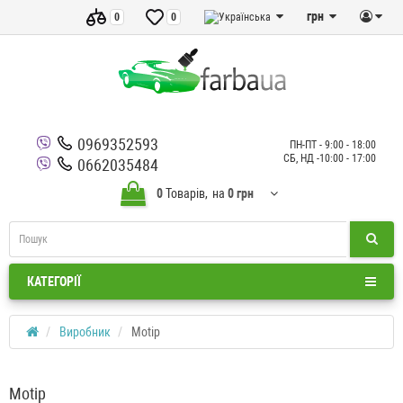
грн
0
0
0969352593
ПН-ПТ - 9:00 - 18:00
СБ, НД -10:00 - 17:00
0662035484
0
Товарів,
на
0 грн
КАТЕГОРІЇ
Виробник
Motip
Motip