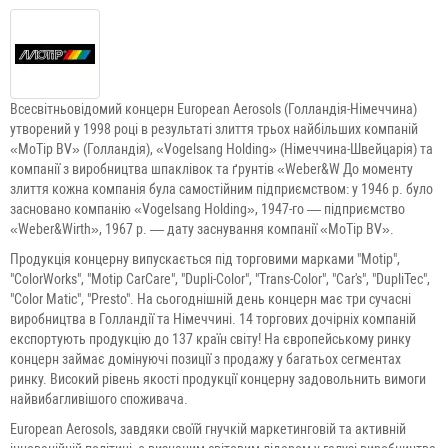
Всесвітньовідомий концерн European Aerosols (Голландія-Німеччина)
утворений у 1998 році в результаті злиття трьох найбільших компаній
«MoTip BV» (Голландія), «Vogelsang Holding» (Німеччина-Швейцарія) та
компанії з виробництва шпаклівок та ґрунтів «Weber&W До моменту
злиття кожна компанія була самостійним підприємством: у 1946 р. було
засновано компанію «Vogelsang Holding», 1947-го — підприємство
«Weber&Wirth», 1967 р. — дату заснування компанії «MoTip BV».
Продукція концерну випускається під торговими марками "Motip",
"ColorWorks", "Motip CarCare", "Dupli-Color", "Trans-Color", "Car's", "DupliTec",
"Color Matic", "Presto". На сьогоднішній день концерн має три сучасні
виробництва в Голландії та Німеччині. 14 торгових дочірніх компаній
експортують продукцію до 137 країн світу! На європейському ринку
концерн займає домінуючі позиції з продажу у багатьох сегментах
ринку. Високий рівень якості продукції концерну задовольнить вимоги
найвибагливішого споживача.
European Aerosols, завдяки своїй гнучкій маркетинговій та активній