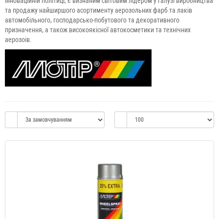
інноваційній політиці, є визнаним світовим лідером у галузі виробництва
та продажу найширшого асортименту аерозольних фарб та лаків
автомобільного, господарсько-побутового та декоративного
призначення, а також високоякісної автокосметики та технічних
аерозоів.