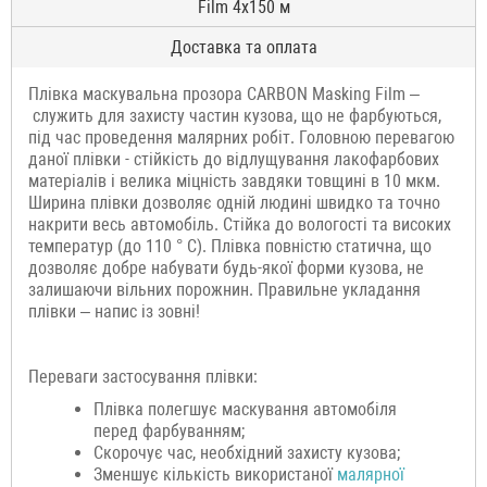
Film 4x150 м
Доставка та оплата
Плівка маскувальна прозора CARBON Masking Film –
служить для захисту частин кузова, що не фарбуються,
під час проведення малярних робіт. Головною перевагою
даної плівки - стійкість до відлущування лакофарбових
матеріалів і велика міцність завдяки товщині в 10 мкм.
Ширина плівки дозволяє одній людині швидко та точно
накрити весь автомобіль. Стійка до вологості та високих
температур (до 110 ° C). Плівка повністю статична, що
дозволяє добре набувати будь-якої форми кузова, не
залишаючи вільних порожнин. Правильне укладання
плівки – напис із зовні!
Переваги застосування плівки:
Плівка полегшує маскування автомобіля
перед фарбуванням;
Скорочує час, необхідний захисту кузова;
Зменшує кількість використаної
малярної