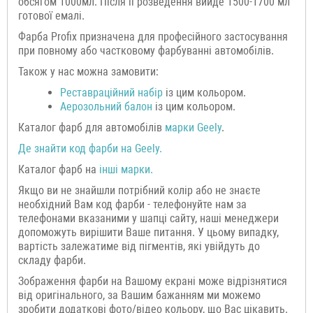
обсягом 1000мл. Після її розведення вийде 1500-1700 мл
готової емалі.
Фарба Profix призначена для професійного застосування
при повному або частковому фарбуванні автомобілів.
Також у нас можна замовити:
Р
еставраційний н
абір
із цим кольором.
Аерозольний балон
із цим кольором.
Каталог фарб для автомобілів
марки
Geely
.
Де знайти код фарби на
Geely
.
Каталог фарб на
інші марки.
Якщо ви не знайшли потрібний колір або не знаєте
необхідний Вам код фарби - телефонуйте нам за
телефонами вказаними у шапці сайту, наші менеджери
допоможуть вирішити Ваше питання. У цьому випадку,
вартість залежатиме від пігментів, які увійдуть до
складу фарби.
Зображення фарби на Вашому екрані може відрізнятися
від оригінального, за Вашим бажанням ми можемо
зробити додаткові фото/відео кольору, що Вас цікавить.