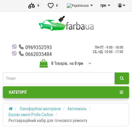
грн
0
0
0969352593
ПН-ПТ - 9:00 - 18:00
СБ, НД -10:00 - 17:00
0662035484
0
Товарів,
на
0 грн
КАТЕГОРІЇ
Лакофарбові матеріали
Автоемаль
Базові емалі Profix Carbon
Реставраційний набір для точкового ремонту