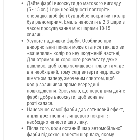
Дайте фарбі висохнути до матового вигляду
(5 - 15 хв.) і при необхідності повторіть
операцію, щоб фон був добре покритий і колір
був рівномірним. Емаль наносити в 2-3 шари з
часом просушування між шарами 10-15
хвилин.
Усуньте надлишки фарби. Особливо при
використанні пензля може статися так, що ви
«зачепили» колір по неушкодженій частині;
Для отримання хорошого результату дуже
важливо, щоб колір залишався тільки там, де
він необхідний, тому слід витерти надлишки
шматком паперу, змоченим спиртом, щоб
колір залишився прямо всередині
пошкодження. Зрозуміло, що перед цим дайте
фарбі добре висохнути, щоб вона не
розтікалася.
Нанесення самої фарби дає сатиновий ефект,
а для досягнення глянцевого покриття
необхідно нанести шар лаку.
Після того, коли останній шар автомобільної
фарби підсохне, нанести шар лаку, якому