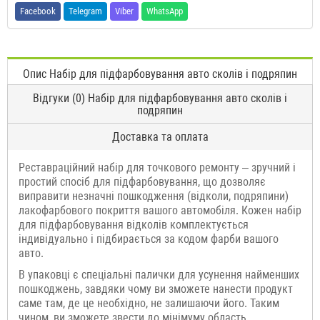
Facebook
Telegram
Viber
WhatsApp
Опис Набір для підфарбовування авто сколів і подряпин
Відгуки (0) Набір для підфарбовування авто сколів і
подряпин
Доставка та оплата
Реставраційний набір для точкового ремонту – зручний і
простий спосіб для підфарбовування, що дозволяє
виправити незначні пошкодження (відколи, подряпини)
лакофарбового покриття вашого автомобіля. Кожен набір
для підфарбовування відколів комплектується
індивідуально і підбирається за кодом фарби вашого
авто.
В упаковці є спеціальні палички для усунення найменших
пошкоджень, завдяки чому ви зможете нанести продукт
саме там, де це необхідно, не залишаючи його. Таким
чином, ви зможете звести до мінімуму область