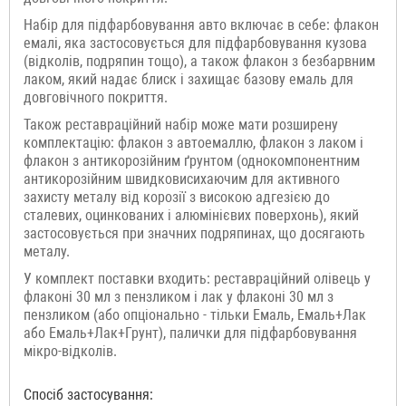
Набір для підфарбовування авто включає в себе: флакон
емалі, яка застосовується для підфарбовування кузова
(відколів, подряпин тощо), а також флакон з безбарвним
лаком, який надає блиск і захищає базову емаль для
довговічного покриття.
Також реставраційний набір може мати розширену
комплектацію: флакон з автоемаллю, флакон з лаком і
флакон з антикорозійним ґрунтом (однокомпонентним
антикорозійним швидковисихаючим для активного
захисту металу від корозії з високою адгезією до
сталевих, оцинкованих і алюмінієвих поверхонь), який
застосовується при значних подряпинах, що досягають
металу.
У комплект поставки входить: реставраційний олівець у
флаконі 30 мл з пензликом і лак у флаконі 30 мл з
пензликом (або опціонально - тільки Емаль, Емаль+Лак
або Емаль+Лак+Грунт), палички для підфарбовування
мікро-відколів.
Спосіб застосування: