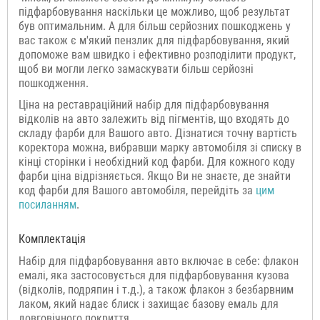
підфарбовування наскільки це можливо, щоб результат
був оптимальним. А для більш серйозних пошкоджень у
вас також є м'який пензлик для підфарбовування, який
допоможе вам швидко і ефективно розподілити продукт,
щоб ви могли легко замаскувати більш серйозні
пошкодження.
Ціна на реставраційний набір для підфарбовування
відколів на авто залежить від пігментів, що входять до
складу фарби для Вашого авто. Дізнатися точну вартість
коректора можна, вибравши марку автомобіля зі списку в
кінці сторінки і необхідний код фарби. Для кожного коду
фарби ціна відрізняється. Якщо Ви не знаєте, де знайти
код фарби для Вашого автомобіля, перейдіть за
цим
посиланням
.
Комплектація
Набір для підфарбовування авто включає в себе: флакон
емалі, яка застосовується для підфарбовування кузова
(відколів, подряпин і т.д.), а також флакон з безбарвним
лаком, який надає блиск і захищає базову емаль для
довговічного покриття.