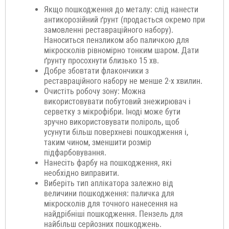
Якщо пошкодження до металу: слід нанести
антикорозійний ґрунт (продається окремо при
замовленні реставраційного набору).
Наноситься пензликом або паличкою для
мікросколів рівномірно тонким шаром. Дати
ґрунту просохнути близько 15 хв.
Добре збовтати флакончики з
реставраційного набору не менше 2-х хвилин.
Очистіть робочу зону: Можна
використовувати побутовий знежирювач і
серветку з мікрофібри. Іноді може бути
зручно використовувати поліроль, щоб
усунути більш поверхневі пошкодження і,
таким чином, зменшити розмір
підфарбовування.
Нанесіть фарбу на пошкодження, які
необхідно виправити.
Виберіть тип аплікатора залежно від
величини пошкодження: паличка для
мікросколів для точного нанесення на
найдрібніші пошкодження. Пензель для
найбільш серйозних пошкоджень.