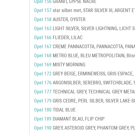
Opel 156
GRANIT, GYPSE NACRE
Opel 157
star silber met, STAR SILVER III, ARGENT E
Opel 158
AUSTER, OYSTER
Opel 163
LIGHT SILVER, SILVER LIGHTNING, LICHT S
Opel 166
FLIEDER, LILAC
Opel 167
CREME PANNACOTTA, PANNACOTTA, PANACO
Opel 168
METRO BLUE, BLEU METROPOLITAIN, Bliss
Opel 169
MISTY MORNING
Opel 172
GREY BEIGE, ERMINEWEISS, GRIS ESPACE
Opel 176
ARGONSILBER, SEREBRO, SWITCHBLADE, Sc
Opel 177
TECHNICAL GREY, TECHNICAL GREY META
Opel 179
GRIS CEDRE, PERL SILBER, SILVER LAKE-S
Opel 180
TIDAL BLUE
Opel 189
DIAMANT BLAU, FLIP CHIP
Opel 190
GREY, ASTEROID GREY, PHANTOM GREY, P