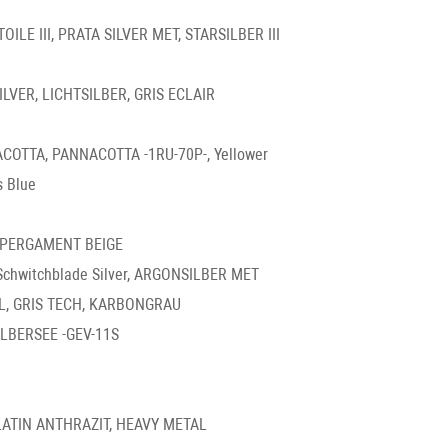
TOILE III, PRATA SILVER MET, STARSILBER III
ILVER, LICHTSILBER, GRIS ECLAIR
TTA, PANNACOTTA -1RU-70P-, Yellower
 Blue
, PERGAMENT BEIGE
hwitchblade Silver, ARGONSILBER MET
L, GRIS TECH, KARBONGRAU
ILBERSEE -GEV-11S
LATIN ANTHRAZIT, HEAVY METAL