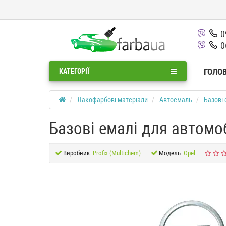
0
0
ГОЛО
КАТЕГОРІЇ
Лакофарбові матеріали
Автоемаль
Базові 
Базові емалі для автомоб
Виробник:
Profix (Multichem)
Модель:
Opel