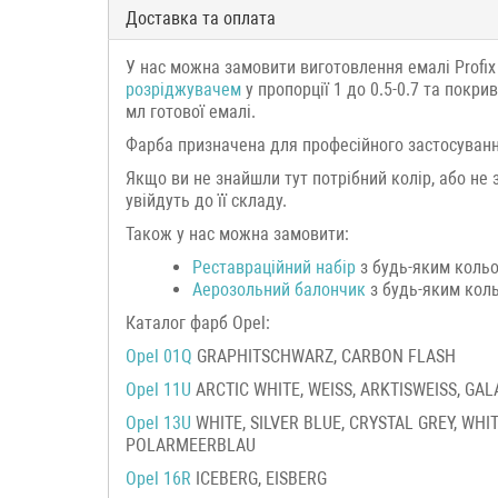
Доставка та оплата
У нас можна замовити виготовлення емалі Profix
розріджувачем
у пропорції 1 до 0.5-0.7 та покр
мл готової емалі.
Фарба призначена для професійного застосуванн
Якщо ви не знайшли тут потрібний колір, або не 
увійдуть до її складу.
Також у нас можна замовити:
Реставраційний набір
з будь-яким кольо
Аерозольний балончик
з будь-яким коль
Каталог фарб Opel:
Opel 01Q
GRAPHITSCHWARZ, CARBON FLASH
Opel 11U
ARCTIC WHITE, WEISS, ARKTISWEISS, GA
Opel 13U
WHITE, SILVER BLUE, CRYSTAL GREY, WHI
POLARMEERBLAU
Opel 16R
ICEBERG, EISBERG