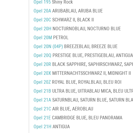
Opel 195
Shiny Rock
Opel 20A
ARUBABLAU, ARUBA BLUE
Opel 20C
SCHWARZ II, BLACK II
Opel 20H
NOCTURNOBLAU, NOCTURNO BLUE
Opel 20M
PETROL
Opel 20N (04P)
BREEZEBLAU, BREEZE BLUE
Opel 20Q
PRESTIGE BLUE, PRESTIGEBLAU, ANTIGUA
Opel 20R
BLACK SAPPHIRE, SAPHIRSCHWARZ, SAPH
Opel 20X
MITTERNACHTSSCHWARZ II, MIDNIGHT II
Opel 20Z
ROYAL BLUE, ROYALBLAU, BLEU ROI
Opel 21B
ULTRA BLUE, UITRABLAU MICA, BLEU ULT
Opel 21A
SATURNBLAU, SATURN BLUE, SATURN BL
Opel 21C
AIR BLUE, AEROBLAU
Opel 21E
CAMBRIDGE BLUE, BLEU PANORAMA
Opel 21H
ANTIGUA