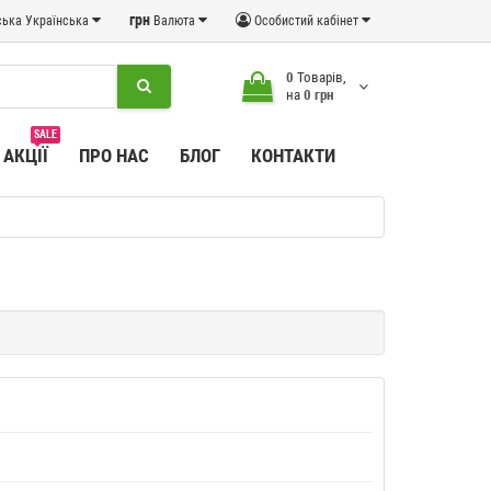
грн
Українська
Валюта
Особистий кабінет
0
Товарів,
на
0 грн
SALE
АКЦІЇ
ПРО НАС
БЛОГ
КОНТАКТИ