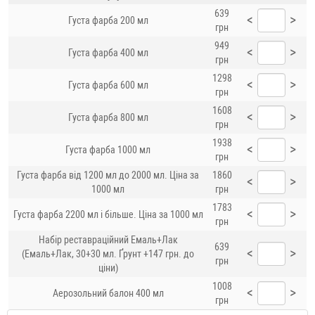
639
<
>
Густа фарба 200 мл
грн
949
<
>
Густа фарба 400 мл
грн
1298
<
>
Густа фарба 600 мл
грн
1608
<
>
Густа фарба 800 мл
грн
1938
<
>
Густа фарба 1000 мл
грн
Густа фарба від 1200 мл до 2000 мл. Ціна за
1860
<
>
1000 мл
грн
1783
<
>
Густа фарба 2200 мл і більше. Ціна за 1000 мл
грн
Набір реставраційний Емаль+Лак
639
<
>
(Емаль+Лак, 30+30 мл. Ґрунт +147 грн. до
грн
ціни)
1008
<
>
Аерозольний балон 400 мл
грн