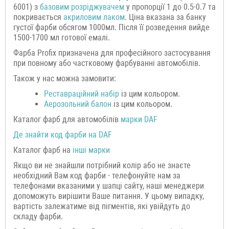
6001) з
базовим розріджувачем
у пропорції 1 до 0.5-0.7 та
покривається
акриловим лаком
. Ціна вказана за банку
густої фарби обсягом 1000мл. Після її розведення вийде
1500-1700 мл готової емалі.
Фарба Profix призначена для професійного застосування
при повному або частковому фарбуванні автомобілів.
Також у нас можна замовити:
Р
еставраційний н
абір
із цим кольором.
Аерозольний балон
із цим кольором.
Каталог фарб для автомобілів
марки
DAF
Де знайти код фарби на
DAF
Каталог фарб на
інші марки
Якщо ви не знайшли потрібний колір або не знаєте
необхідний Вам код фарби - телефонуйте нам за
телефонами вказаними у шапці сайту, наші менеджери
допоможуть вирішити Ваше питання. У цьому випадку,
вартість залежатиме від пігментів, які увійдуть до
складу фарби.