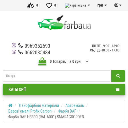
грн
0
0
0969352593
ПН-ПТ - 9:00 - 18:00
СБ, НД -10:00 - 17:00
0662035484
0
Товарів,
на
0 грн
КАТЕГОРІЇ
Лакофарбові матеріали
Автоемаль
Базові емалі Profix Carbon
Фарби DAF
Фарба DAF H3390 (RAL 6001) SMARAGDGROEN