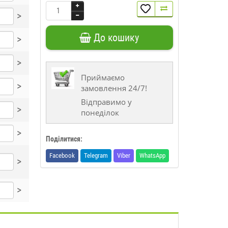
>
До кошику
>
>
Приймаємо
>
замовлення 24/7!
Відправимо у
>
понеділок
>
Поділитися:
Facebook
Telegram
Viber
WhatsApp
>
>