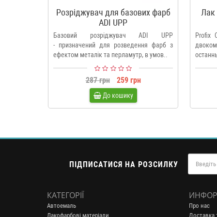
Розріджувач для базових фарб
Лак 
ADI UPP
Базовий розріджувач ADI UPP
Profix
- призначений для розведення фарб з
двоко
ефектом металік та перламутр, в умов..
останнь
287 грн
259 грн
До кошику
ПІДПИСАТИСЯ НА РОЗСИЛКУ
КАТЕГОРІЇ
ИНФОР
Автоемаль
Про нас
Лакофарбові матеріали
Доставка 