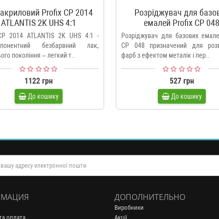
акриловий Profix CP 2014
Розріджувач для базо
ATLANTIS 2K UHS 4:1
емалей Profix CP 04
 CP 2014 ATLANTIS 2K UHS 4:1 -
Розріджувач для базових емале
мпонентний безбарвний лак,
CP 048 призначений для роз
ого покоління – легкий т..
фарб з ефектом металік і пер..
1122 грн
527 грн
До кошику
До кошику
МАЦИЯ
ДОПОЛНИТЕЛЬНО
Виробники
та оплата
Акції