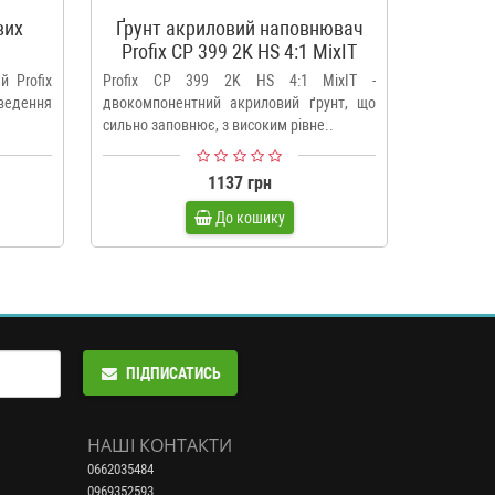
вих
Ґрунт акриловий наповнювач
Розрід
8
Profix CP 399 2K HS 4:1 MixIT
й Profix
Profix CP 399 2K HS 4:1 MixIT -
Розріджу
ведення
двокомпонентний акриловий ґрунт, що
Basecoat
сильно заповнює, з високим рівне..
фарб з ефе
1137 грн
До кошику
ПІДПИСАТИСЬ
НАШІ КОНТАКТИ
0662035484
0969352593