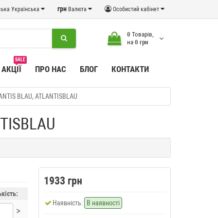
грн
Українська
Валюта
Особистий кабінет
0
Товарів,
на
0 грн
SALE
АКЦІЇ
ПРО НАС
БЛОГ
КОНТАКТИ
LANTIS BLAU, ATLANTISBLAU
NTISBLAU
1933 грн
ькість:
Наявність:
В наявності
>