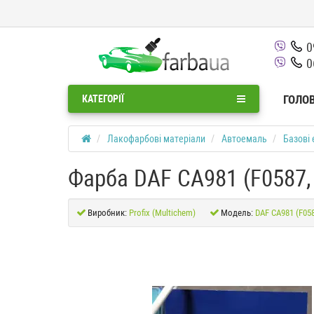
0
0
ГОЛО
КАТЕГОРІЇ
Лакофарбові матеріали
Автоемаль
Базові 
Фарба DAF CA981 (F0587,
Виробник:
Profix (Multichem)
Модель:
DAF CA981 (F058