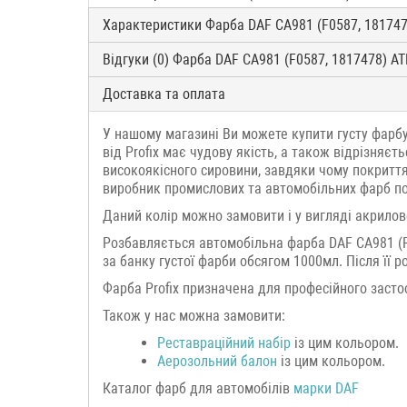
Характеристики Фарба DAF CA981 (F0587, 18174
Відгуки (0) Фарба DAF CA981 (F0587, 1817478) A
Доставка та оплата
У нашому магазині Ви можете купити густу фарбу
від Profix має чудову якість, а також відрізняє
високоякісного сировини, завдяки чому покритт
виробник промислових та автомобільних фарб по
Даний колір можно замовити і у вигляді акрилово
Розбавляється автомобільна фарба DAF CA981 (F
за банку густої фарби обсягом 1000мл. Після її 
Фарба Profix призначена для професійного засто
Також у нас можна замовити:
Р
еставраційний н
абір
із цим кольором.
Аерозольний балон
із цим кольором.
Каталог фарб для автомобілів
марки
DAF