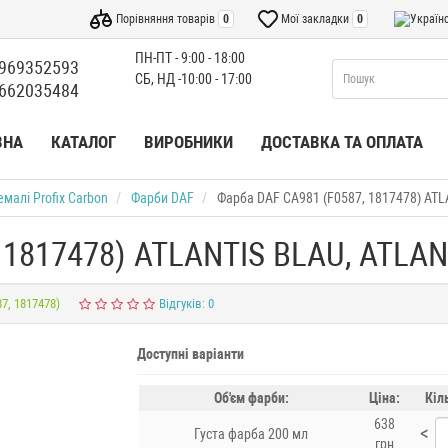
Порівняння товарів
0
Мої закладки
0
ПН-ПТ - 9:00 - 18:00
969352593
СБ, НД -10:00 - 17:00
662035484
ВНА
КАТАЛОГ
ВИРОБНИКИ
ДОСТАВКА ТА ОПЛАТА
емалі Profix Carbon
Фарби DAF
Фарба DAF CA981 (F0587, 1817478) AT
 1817478) ATLANTIS BLAU, ATLA
7, 1817478)
Відгуків: 0
Доступні варіанти
Об'єм фарби:
Ціна:
Кіл
638
<
Густа фарба 200 мл
грн