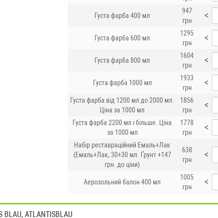
947
<
Густа фарба 400 мл
грн
1295
<
Густа фарба 600 мл
грн
1604
<
Густа фарба 800 мл
грн
1933
<
Густа фарба 1000 мл
грн
Густа фарба від 1200 мл до 2000 мл.
1856
<
Ціна за 1000 мл
грн
Густа фарба 2200 мл і більше. Ціна
1778
<
за 1000 мл
грн
Набір реставраційний Емаль+Лак
638
<
(Емаль+Лак, 30+30 мл. Ґрунт +147
грн
грн. до ціни)
1005
<
Аерозольний балон 400 мл
грн
IS BLAU, ATLANTISBLAU