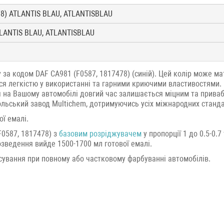
78) ATLANTIS BLAU, ATLANTISBLAU
TLANTIS BLAU, ATLANTISBLAU
 за кодом DAF CA981 (F0587, 1817478) (синій). Цей колір може м
ться легкістю у використанні та гарними криючими властивостями. 
я на Вашому автомобілі довгий час залишається міцним та приваб
льський завод Multichem, дотримуючись усіх міжнародних стандар
ї емалі.
0587, 1817478) з
базовим розріджувачем
у пропорції 1 до 0.5-0.
розведення вийде 1500-1700 мл готової емалі.
сування при повному або частковому фарбуванні автомобілів.