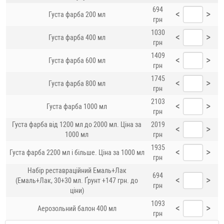
694
<
>
Густа фарба 200 мл
грн
1030
<
>
Густа фарба 400 мл
грн
1409
<
>
Густа фарба 600 мл
грн
1745
<
>
Густа фарба 800 мл
грн
2103
<
>
Густа фарба 1000 мл
грн
Густа фарба від 1200 мл до 2000 мл. Ціна за
2019
<
>
1000 мл
грн
1935
<
>
Густа фарба 2200 мл і більше. Ціна за 1000 мл
грн
Набір реставраційний Емаль+Лак
694
<
>
(Емаль+Лак, 30+30 мл. Ґрунт +147 грн. до
грн
ціни)
1093
<
>
Аерозольний балон 400 мл
грн