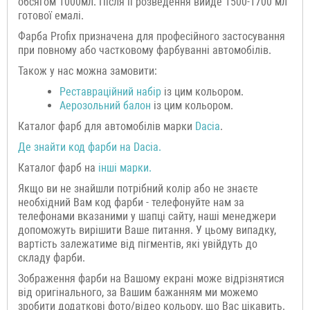
обсягом 1000мл. Після її розведення вийде 1500-1700 мл
готової емалі.
Фарба Profix призначена для професійного застосування
при повному або частковому фарбуванні автомобілів.
Також у нас можна замовити:
Р
еставраційний н
абір
із цим кольором.
Аерозольний балон
із цим кольором.
Каталог фарб для автомобілів марки
Dacia
.
Де знайти код фарби на
Dacia
.
Каталог фарб на
інші марки.
Якщо ви не знайшли потрібний колір або не знаєте
необхідний Вам код фарби - телефонуйте нам за
телефонами вказаними у шапці сайту, наші менеджери
допоможуть вирішити Ваше питання. У цьому випадку,
вартість залежатиме від пігментів, які увійдуть до
складу фарби.
Зображення фарби на Вашому екрані може відрізнятися
від оригінального, за Вашим бажанням ми можемо
зробити додаткові фото/відео кольору, що Вас цікавить.