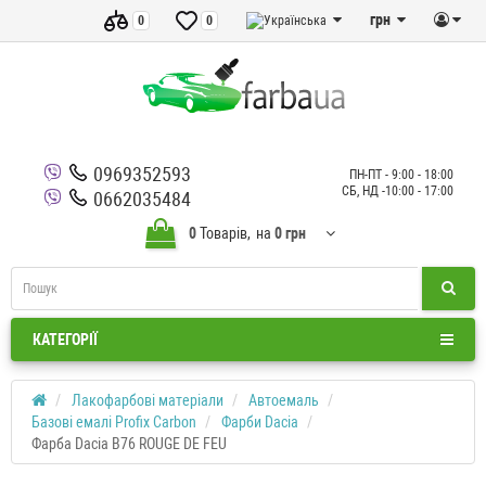
грн
0
0
0969352593
ПН-ПТ - 9:00 - 18:00
СБ, НД -10:00 - 17:00
0662035484
0
Товарів,
на
0 грн
КАТЕГОРІЇ
Лакофарбові матеріали
Автоемаль
Базові емалі Profix Carbon
Фарби Dacia
Фарба Dacia B76 ROUGE DE FEU