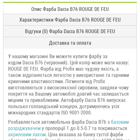
Опис Фарба Dacia B76 ROUGE DE FEU
Характеристики Фарба Dacia B76 ROUGE DE FEU
Відгуки (0) Фарба Dacia B76 ROUGE DE FEU
Доставка та оплата
У нашому магазині Ви можете купити фарбу за
кодом Dacia B76 (червоний). Цей колір може мати назву:
ROUGE DE FEU. Фарба від Profix має чудову якість, а
також відрізняється легкістю у використанні та гарними
криючими властивостями. Пігменти від Profix
виготовляються з високоякісної сировини, завдяки чому
покриття на Вашому автомобілі довгий час залишається
міцним та привабливим. Автофарбу Dacia B76 випускає
польсько-голландський концерн, дотримуючись усіх
міжнародних стандартів ISO 9001-2000.
Розбавляється автомобільна фарба Dacia B76 з
базовим
розріджувачем
у пропорції 1 до 0.5-0.7 та покривається
акриловим лаком
. Ціна вказана за банку густої фарби