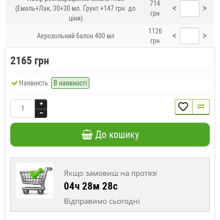
714
<
>
(Емаль+Лак, 30+30 мл. Ґрунт +147 грн. до
грн
ціни)
1126
<
>
Аерозольний балон 400 мл
грн
2165 грн
Наявність:
В наявності
До кошику
Якщо замовиш на протязі
04ч 28м 27с
Відправимо сьогодні