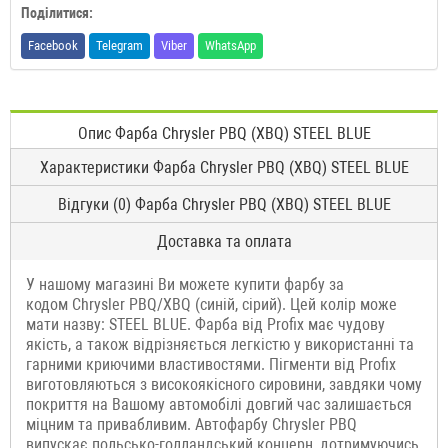
Поділитися:
Facebook
Telegram
Viber
WhatsApp
Опис Фарба Chrysler PBQ (XBQ) STEEL BLUE
Характеристики Фарба Chrysler PBQ (XBQ) STEEL BLUE
Відгуки (0) Фарба Chrysler PBQ (XBQ) STEEL BLUE
Доставка та оплата
У нашому магазині Ви можете купити фарбу за
кодом Chrysler PBQ/XBQ (синій, сірий). Цей колір може
мати назву: STEEL BLUE. Фарба від Profix має чудову
якість, а також відрізняється легкістю у використанні та
гарними криючими властивостями. Пігменти від Profix
виготовляються з високоякісного сировини, завдяки чому
покриття на Вашому автомобілі довгий час залишається
міцним та привабливим. Автофарбу Chrysler PBQ
випускає польсько-голландський концерн, дотримуючись