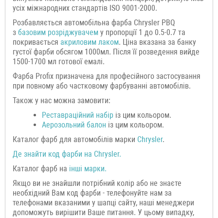
усіх міжнародних стандартів ISO 9001-2000.
Розбавляється автомобільна фарба Chrysler PBQ
з
базовим розріджувачем
у пропорції 1 до 0.5-0.7 та
покривається
акриловим лаком
. Ціна вказана за банку
густої фарби обсягом 1000мл. Після її розведення вийде
1500-1700 мл готової емалі.
Фарба Profix призначена для професійного застосування
при повному або частковому фарбуванні автомобілів.
Також у нас можна замовити:
Р
еставраційний н
абір
із цим кольором.
Аерозольний балон
із цим кольором.
Каталог фарб для автомобілів марки
Chrysler
.
Де знайти код фарби на
Chrysler
.
Каталог фарб на
інші марки.
Якщо ви не знайшли потрібний колір або не знаєте
необхідний Вам код фарби - телефонуйте нам за
телефонами вказаними у шапці сайту, наші менеджери
допоможуть вирішити Ваше питання. У цьому випадку,