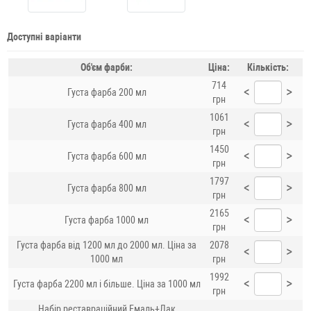
Доступні варіанти
Об'єм фарби:
Ціна:
Кількість:
714
<
>
Густа фарба 200 мл
грн
1061
<
>
Густа фарба 400 мл
грн
1450
<
>
Густа фарба 600 мл
грн
1797
<
>
Густа фарба 800 мл
грн
2165
<
>
Густа фарба 1000 мл
грн
Густа фарба від 1200 мл до 2000 мл. Ціна за
2078
<
>
1000 мл
грн
1992
<
>
Густа фарба 2200 мл і більше. Ціна за 1000 мл
грн
Набір реставраційний Емаль+Лак