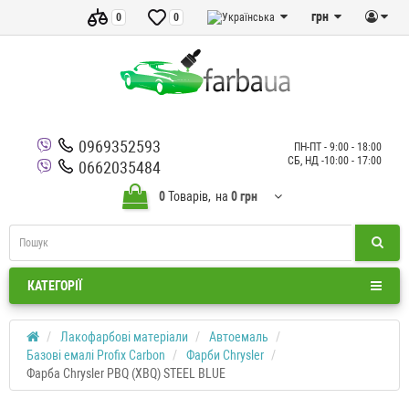
грн
0
0
0969352593
ПН-ПТ - 9:00 - 18:00
СБ, НД -10:00 - 17:00
0662035484
0
Товарів,
на
0 грн
КАТЕГОРІЇ
Лакофарбові матеріали
Автоемаль
Базові емалі Profix Carbon
Фарби Chrysler
Фарба Chrysler PBQ (XBQ) STEEL BLUE