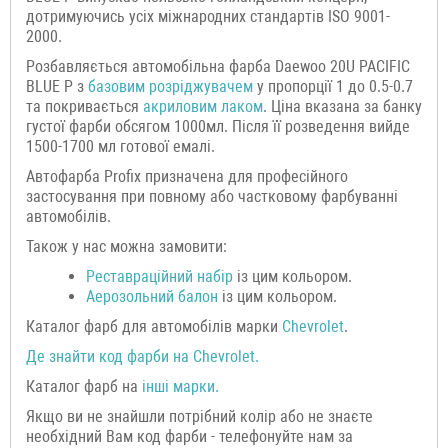
дотримуючись усіх міжнародних стандартів ISO 9001-
2000.
Розбавляється автомобільна фарба Daewoo 20U PACIFIC
BLUE P з
базовим розріджувачем
у пропорції 1 до 0.5-0.7
та покривається
акриловим лаком
. Ціна вказана за банку
густої фарби обсягом 1000мл. Після її розведення вийде
1500-1700 мл готової емалі.
Автофарба Profix призначена для професійного
застосування при повному або частковому фарбуванні
автомобілів.
Також у нас можна замовити:
Р
еставраційний н
абір
із цим кольором.
Аерозольний балон
із цим кольором.
Каталог фарб для автомобілів марки
Chevrolet
.
Де знайти код фарби на
Chevrolet
.
Каталог фарб на
інші марки.
Якщо ви не знайшли потрібний колір або не знаєте
необхідний Вам код фарби - телефонуйте нам за