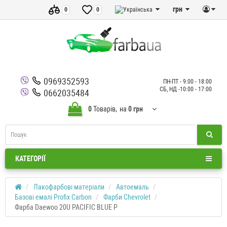
грн
0
0
0969352593
ПН-ПТ - 9:00 - 18:00
СБ, НД -10:00 - 17:00
0662035484
0
Товарів,
на
0 грн
КАТЕГОРІЇ
Лакофарбові матеріали
Автоемаль
Базові емалі Profix Carbon
Фарби Chevrolet
Фарба Daewoo 20U PACIFIC BLUE P