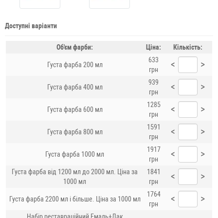
Доступні варіанти
Об'єм фарби:
Ціна:
Кількість:
633
<
>
Густа фарба 200 мл
грн
939
<
>
Густа фарба 400 мл
грн
1285
<
>
Густа фарба 600 мл
грн
1591
<
>
Густа фарба 800 мл
грн
1917
<
>
Густа фарба 1000 мл
грн
Густа фарба від 1200 мл до 2000 мл. Ціна за
1841
<
>
1000 мл
грн
1764
<
>
Густа фарба 2200 мл і більше. Ціна за 1000 мл
грн
Набір реставраційний Емаль+Лак