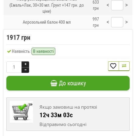
633
<
>
(Емаль+Лак, 30+30 мл. Ґрунт +147 грн. до
грн
ціни)
997
<
>
Аерозольний балон 400 мл
грн
1917 грн
Наявність:
В наявності
До кошику
Якщо замовиш на протязі
12ч 33м 02с
Відправимо сьогодні