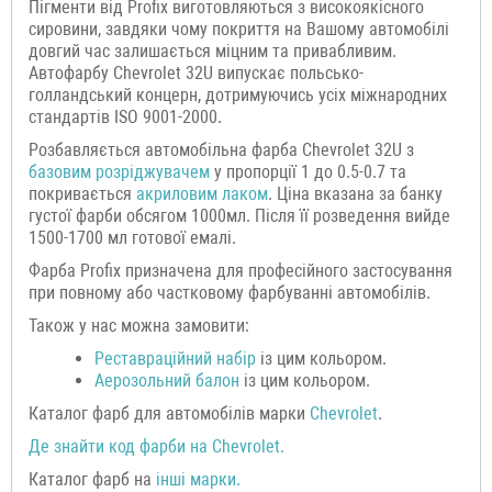
Пігменти від Profix виготовляються з високоякісного
сировини, завдяки чому покриття на Вашому автомобілі
довгий час залишається міцним та привабливим.
Автофарбу Chevrolet 32U випускає польсько-
голландський концерн, дотримуючись усіх міжнародних
стандартів ISO 9001-2000.
Розбавляється автомобільна фарба Chevrolet 32U з
базовим розріджувачем
у пропорції 1 до 0.5-0.7 та
покривається
акриловим лаком
. Ціна вказана за банку
густої фарби обсягом 1000мл. Після її розведення вийде
1500-1700 мл готової емалі.
Фарба Profix призначена для професійного застосування
при повному або частковому фарбуванні автомобілів.
Також у нас можна замовити:
Р
еставраційний н
абір
із цим кольором.
Аерозольний балон
із цим кольором.
Каталог фарб для автомобілів марки
Chevrolet
.
Де знайти код фарби на
Chevrolet
.
Каталог фарб на
інші марки.