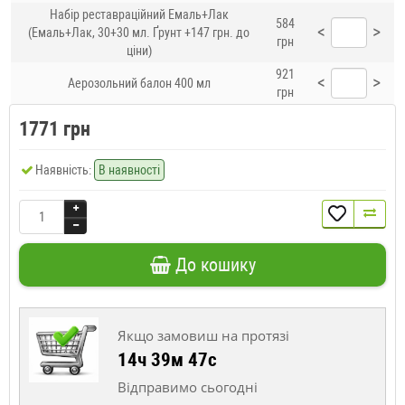
Набір реставраційний Емаль+Лак
584
<
>
(Емаль+Лак, 30+30 мл. Ґрунт +147 грн. до
грн
ціни)
921
<
>
Аерозольний балон 400 мл
грн
1771 грн
Наявність:
В наявності
До кошику
Якщо замовиш на протязі
14ч 39м 46с
Відправимо сьогодні