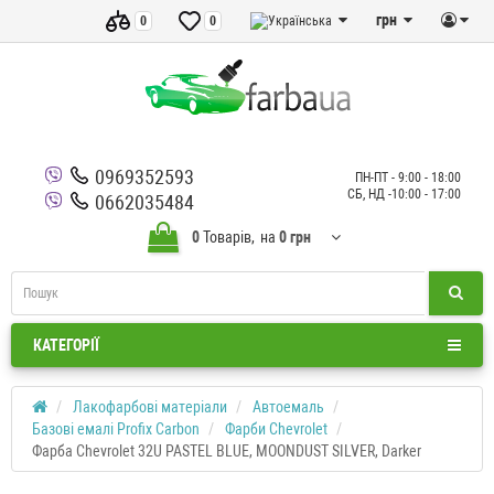
грн
0
0
0969352593
ПН-ПТ - 9:00 - 18:00
СБ, НД -10:00 - 17:00
0662035484
0
Товарів,
на
0 грн
КАТЕГОРІЇ
Лакофарбові матеріали
Автоемаль
Базові емалі Profix Carbon
Фарби Chevrolet
Фарба Chevrolet 32U PASTEL BLUE, MOONDUST SILVER, Darker