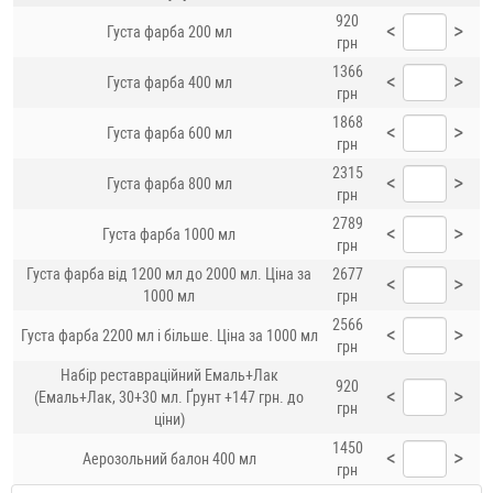
920
<
>
Густа фарба 200 мл
грн
1366
<
>
Густа фарба 400 мл
грн
1868
<
>
Густа фарба 600 мл
грн
2315
<
>
Густа фарба 800 мл
грн
2789
<
>
Густа фарба 1000 мл
грн
Густа фарба від 1200 мл до 2000 мл. Ціна за
2677
<
>
1000 мл
грн
2566
<
>
Густа фарба 2200 мл і більше. Ціна за 1000 мл
грн
Набір реставраційний Емаль+Лак
920
<
>
(Емаль+Лак, 30+30 мл. Ґрунт +147 грн. до
грн
ціни)
1450
<
>
Аерозольний балон 400 мл
грн