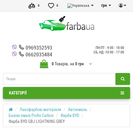
грн
0
0
0969352593
ПН-ПТ - 9:00 - 18:00
СБ, НД -10:00 - 17:00
0662035484
0
Товарів,
на
0 грн
КАТЕГОРІЇ
Лакофарбові матеріали
Автоемаль
Базові емалі Profix Carbon
Фарби BYD
Фарба BYD GBJ LIGHTNING GREY