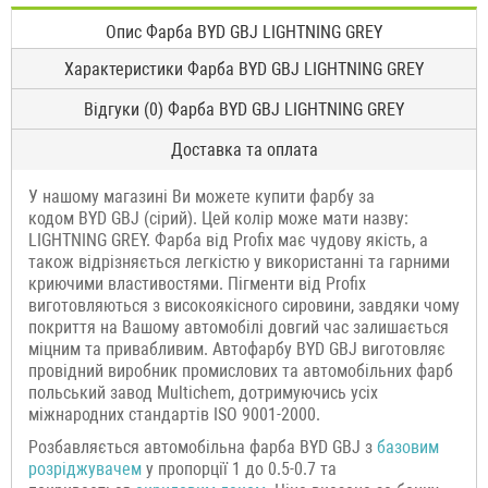
Опис Фарба BYD GBJ LIGHTNING GREY
Характеристики Фарба BYD GBJ LIGHTNING GREY
Відгуки (0) Фарба BYD GBJ LIGHTNING GREY
Доставка та оплата
У нашому магазині Ви можете купити фарбу за
кодом BYD GBJ (сірий). Цей колір може мати назву:
LIGHTNING GREY. Фарба від Profix має чудову якість, а
також відрізняється легкістю у використанні та гарними
криючими властивостями. Пігменти від Profix
виготовляються з високоякісного сировини, завдяки чому
покриття на Вашому автомобілі довгий час залишається
міцним та привабливим. Автофарбу BYD GBJ виготовляє
провідний виробник промислових та автомобільних фарб
польський завод Multichem, дотримуючись усіх
міжнародних стандартів ISO 9001-2000.
Розбавляється автомобільна фарба BYD GBJ з
базовим
розріджувачем
у пропорції 1 до 0.5-0.7 та