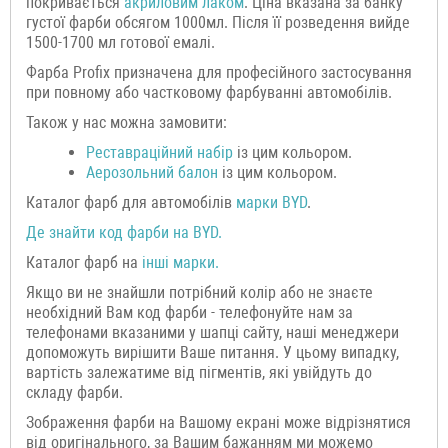
покривається
акриловим лаком
. Ціна вказана за банку
густої фарби обсягом 1000мл. Після її розведення вийде
1500-1700 мл готової емалі.
Фарба Profix призначена для професійного застосування
при повному або частковому фарбуванні автомобілів.
Також у нас можна замовити:
Р
еставраційний н
абір
із цим кольором.
Аерозольний балон
із цим кольором.
Каталог фарб для автомобілів
марки
BYD
.
Де знайти код фарби на
BYD
.
Каталог фарб на
інші марки.
Якщо ви не знайшли потрібний колір або не знаєте
необхідний Вам код фарби - телефонуйте нам за
телефонами вказаними у шапці сайту, наші менеджери
допоможуть вирішити Ваше питання. У цьому випадку,
вартість залежатиме від пігментів, які увійдуть до
складу фарби.
Зображення фарби на Вашому екрані може відрізнятися
від оригінального, за Вашим бажанням ми можемо