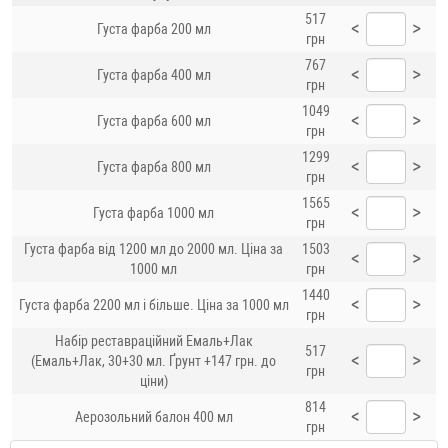
517
<
>
Густа фарба 200 мл
грн
767
<
>
Густа фарба 400 мл
грн
1049
<
>
Густа фарба 600 мл
грн
1299
<
>
Густа фарба 800 мл
грн
1565
<
>
Густа фарба 1000 мл
грн
Густа фарба від 1200 мл до 2000 мл. Ціна за
1503
<
>
1000 мл
грн
1440
<
>
Густа фарба 2200 мл і більше. Ціна за 1000 мл
грн
Набір реставраційний Емаль+Лак
517
<
>
(Емаль+Лак, 30+30 мл. Ґрунт +147 грн. до
грн
ціни)
814
<
>
Аерозольний балон 400 мл
грн