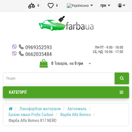
грн
0
0
0969352593
ПН-ПТ - 9:00 - 18:00
СБ, НД -10:00 - 17:00
0662035484
0
Товарів,
на
0 грн
КАТЕГОРІЇ
Лакофарбові матеріали
Автоемаль
Базові емалі Profix Carbon
Фарби Alfa Romeo
Фарба Alfa Romeo 817 NERO