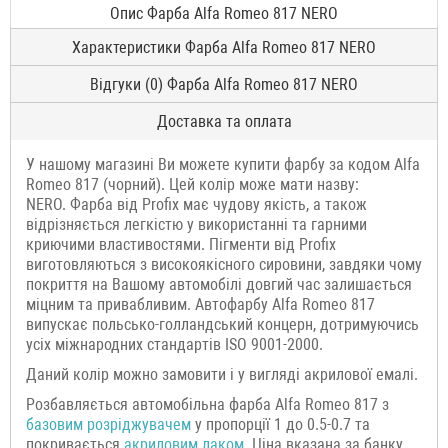
Опис Фарба Alfa Romeo 817 NERO
Характеристики Фарба Alfa Romeo 817 NERO
Відгуки (0) Фарба Alfa Romeo 817 NERO
Доставка та оплата
У нашому магазині Ви можете купити фарбу за кодом Alfa
Romeo 817 (чорний). Цей колір може мати назву:
NERO. Фарба від Profix має чудову якість, а також
відрізняється легкістю у використанні та гарними
криючими властивостями. Пігменти від Profix
виготовляються з високоякісного сировини, завдяки чому
покриття на Вашому автомобілі довгий час залишається
міцним та привабливим. Автофарбу Alfa Romeo 817
випускає польсько-голландський концерн, дотримуючись
усіх міжнародних стандартів ISO 9001-2000.
Даний колір можно замовити і у вигляді акрилової емалі.
Розбавляється автомобільна фарба Alfa Romeo 817 з
базовим розріджувачем
у пропорції 1 до 0.5-0.7 та
покривається
акриловим лаком
. Ціна вказана за банку