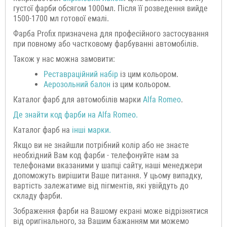
густої фарби обсягом 1000мл. Після її розведення вийде
1500-1700 мл готової емалі.
Фарба Profix призначена для професійного застосування
при повному або частковому фарбуванні автомобілів.
Також у нас можна замовити:
Р
еставраційний н
абір
із цим кольором.
Аерозольний балон
із цим кольором.
Каталог фарб для автомобілів марки
Alfa Romeo
.
Де знайти код фарби на
Alfa Romeo
.
Каталог фарб на
інші марки.
Якщо ви не знайшли потрібний колір або не знаєте
необхідний Вам код фарби - телефонуйте нам за
телефонами вказаними у шапці сайту, наші менеджери
допоможуть вирішити Ваше питання. У цьому випадку,
вартість залежатиме від пігментів, які увійдуть до
складу фарби.
Зображення фарби на Вашому екрані може відрізнятися
від оригінального, за Вашим бажанням ми можемо