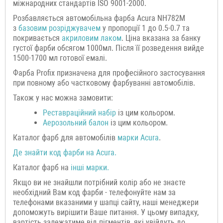
міжнародних стандартів ISO 9001-2000.
Розбавляється автомобільна фарба Acura NH782M
з
базовим розріджувачем
у пропорції 1 до 0.5-0.7 та
покривається
акриловим лаком
. Ціна вказана за банку
густої фарби обсягом 1000мл. Після її розведення вийде
1500-1700 мл готової емалі.
Фарба Profix призначена для професійного застосування
при повному або частковому фарбуванні автомобілів.
Також у нас можна замовити:
Р
еставраційний н
абір
із цим кольором.
Аерозольний балон
із цим кольором.
Каталог фарб для автомобілів
марки
Acura
.
Де знайти код фарби на
Acura
.
Каталог фарб на
інші марки.
Якщо ви не знайшли потрібний колір або не знаєте
необхідний Вам код фарби - телефонуйте нам за
телефонами вказаними у шапці сайту, наші менеджери
допоможуть вирішити Ваше питання. У цьому випадку,
вартість залежатиме від пігментів, які увійдуть до