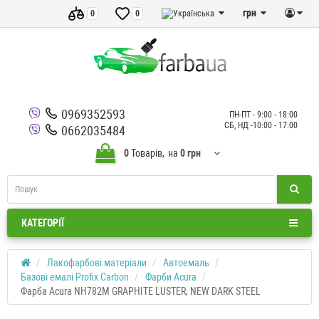
грн
0
0
0969352593
ПН-ПТ - 9:00 - 18:00
СБ, НД -10:00 - 17:00
0662035484
0
Товарів,
на
0 грн
КАТЕГОРІЇ
Лакофарбові матеріали
Автоемаль
Базові емалі Profix Carbon
Фарби Acura
Фарба Acura NH782M GRAPHITE LUSTER, NEW DARK STEEL