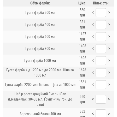
Об'єм фарби:
Ціна:
Кількість:
560
<
>
Густа фарба 200 мл
грн
831
<
>
Густа фарба 400 мл
грн
1137
<
>
Густа фарба 600 мл
грн
1408
<
>
Густа фарба 800 мл
грн
1696
<
>
Густа фарба 1000 мл
грн
Густа фарба від 1200 мл до 2000 мл. Ціна за
1628
<
>
1000 мл
грн
1561
<
>
Густа фарба 2200 мл і більше. Ціна за 1000 мл
грн
Набір реставраційний Емаль+Лак
560
<
>
(Емаль+Лак, 30+30 мл. Ґрунт +147 грн. до
грн
ціни)
882
<
>
Аерозольний балон 400 мл
грн