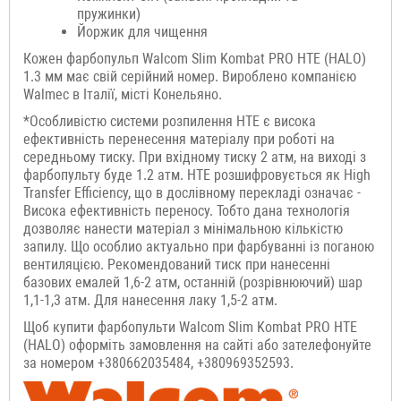
пружинки)
Йоржик для чищення
Кожен фарбопульп Walcom Slim Kombat PRO HTE (HALO)
1.3 мм має свій серійний номер. Вироблено компанією
Walmec в Італії, місті Конельяно.
*Особливістю системи розпилення HTE є висока
ефективність перенесення матеріалу при роботі на
середньому тиску. При вхідному тиску 2 атм, на виході з
фарбопульту буде 1.2 атм. HTE розшифровується як High
Transfer Efficiency, що в дослівному перекладі означає -
Висока ефективність переносу. Тобто дана технологія
дозволяє нанести матеріал з мінімальною кількістю
запилу. Що особлио актуально при фарбуванні із поганою
вентиляцією. Рекомендований тиск при нанесенні
базових емалей 1,6-2 атм, останній (розрівнюючий) шар
1,1-1,3 атм. Для нанесення лаку 1,5-2 атм.
Щоб купити фарбопульти Walcom Slim Kombat PRO HTE
(HALO) оформіть замовлення на сайті або зателефонуйте
за номером +380662035484, +380969352593.