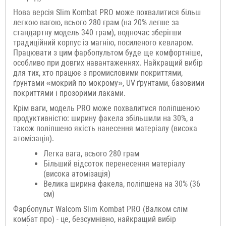
Нова версія Slim Kombat PRO може похвалитися більш
легкою вагою, всього 280 грам (на 20% легше за
стандартну модель 340 грам), водночас зберігши
традиційний корпус із магнію, посиленого кевларом.
Працювати з цим фарбопультом буде ще комфортніше,
особливо при довгих навантаженнях. Найкращий вибір
для тих, хто працює з промисловими покриттями,
ґрунтами «мокрий по мокрому», UV-ґрунтами, базовими
покриттями і прозорими лаками.
Крім ваги, модель PRO може похвалитися поліпшеною
продуктивністю: ширину факела збільшили на 30%, а
також поліпшено якість нанесення матеріалу (висока
атомізація).
Легка вага, всього 280 грам
Більший відсоток перенесення матеріалу
(висока атомізація)
Велика ширина факела, поліпшена на 30% (36
см)
Фарбопульт Walcom Slim Kombat PRO (Валком слім
комбат про) - це, безсумнівно, найкращий вибір