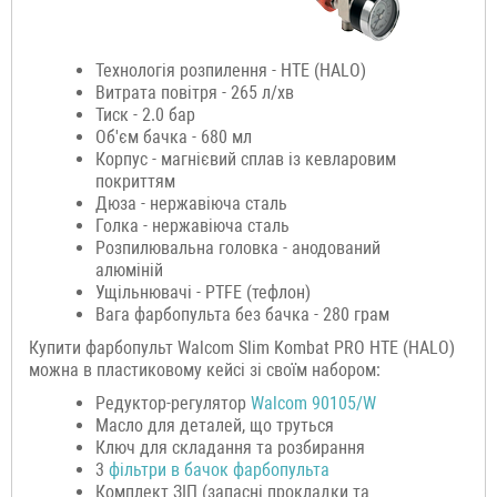
Технологія розпилення - HTE (HALO)
Витрата повітря - 265 л/хв
Тиск - 2.0 бар
Об'єм бачка - 680 мл
Корпус - магнієвий сплав із кевларовим
покриттям
Дюза - нержавіюча сталь
Голка - нержавіюча сталь
Розпилювальна головка - анодований
алюміній
Ущільнювачі - PTFE (тефлон)
Вага фарбопульта без бачка - 280 грам
Купити фарбопульт Walcom Slim Kombat PRO HTE (HALO)
можна в пластиковому кейсі зі своїм набором:
Редуктор-регулятор
Walcom 90105/W
Масло для деталей, що труться
Ключ для складання та розбирання
3
фільтри в бачок фарбопульта
Комплект ЗІП (запасні прокладки та