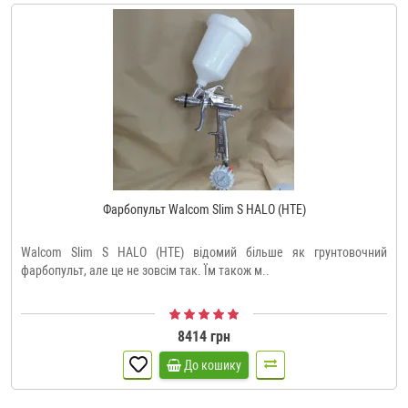
Фарбопульт Walcom Slim S HALO (HTE)
Walcom Slim S HALO (HTE) відомий більше як грунтовочний
фарбопульт, але це не зовсім так. Їм також м..
8414 грн
До кошику