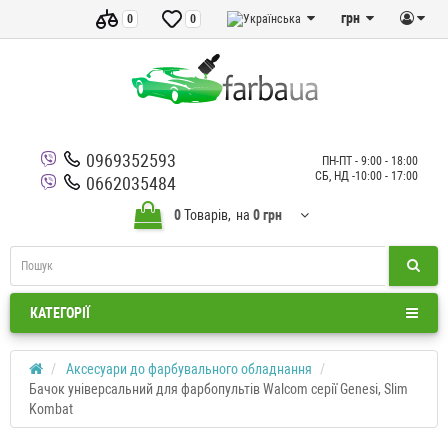
грн
0
0
0969352593
ПН-ПТ - 9:00 - 18:00
СБ, НД -10:00 - 17:00
0662035484
0
Товарів,
на
0 грн
КАТЕГОРІЇ
Аксесуари до фарбувального обладнання
Бачок універсальний для фарбопультів Walcom серії Genesi, Slim
Kombat