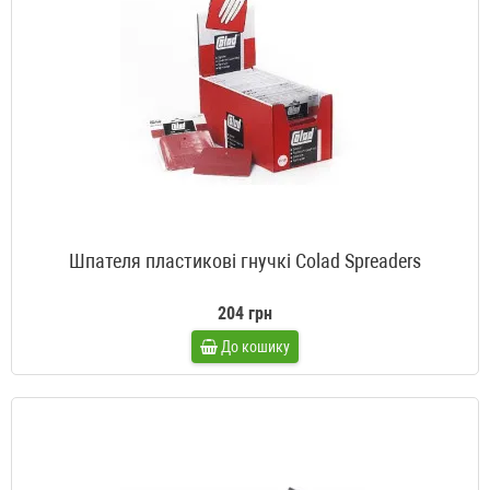
Шпателя пластикові гнучкі Colad Spreaders
204 грн
До кошику