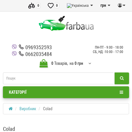
грн
0
0
0969352593
ПН-ПТ - 9:00 - 18:00
СБ, НД -10:00 - 17:00
0662035484
0
Товарів,
на
0 грн
КАТЕГОРІЇ
Виробник
Colad
Colad