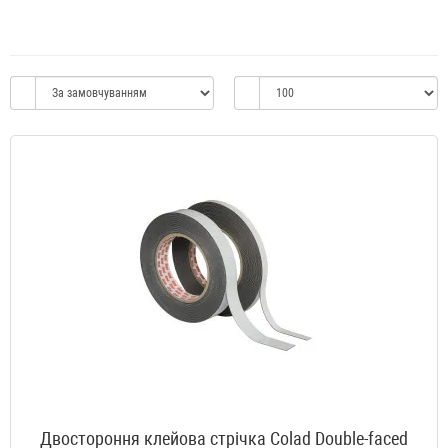
Двостороння клейова стрічка Colad Double-faced