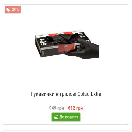
-35 %
Рукавички нітрилові Colad Extra
949 грн
612 грн
До кошику