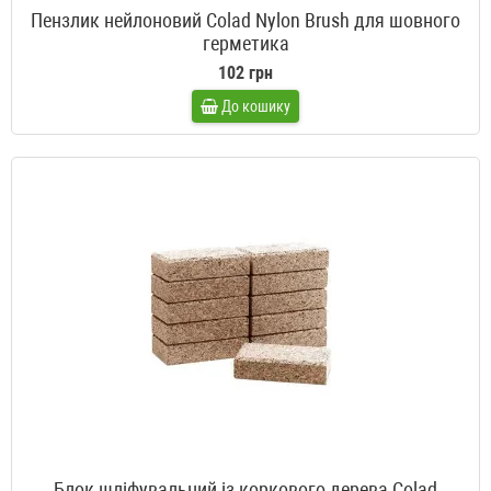
Пензлик нейлоновий Colad Nylon Brush для шовного
герметика
102 грн
До кошику
Блок шліфувальний із коркового дерева Colad