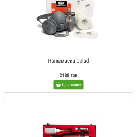
Напівмаска Colad
2188 грн
До кошику