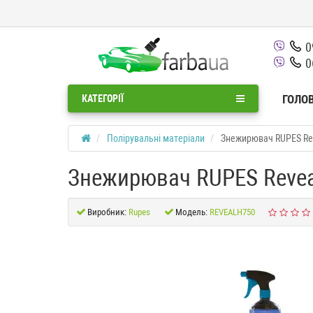
0
0
ГОЛО
КАТЕГОРІЇ
Полірувальні матеріали
Знежирювач RUPES Rev
Знежирювач RUPES Reveal
Виробник:
Rupes
Модель:
REVEALH750