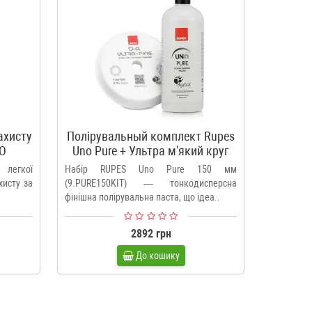
ахисту
Полірувальный комплект Rupes
NO
Uno Pure + Ультра м'який круг
Rupes 150 мм
легкої
Набір RUPES Uno Pure 150 мм
хисту за
(9.PURE150KIT) — тонкодисперсна
фінішна полірувальна паста, що ідеа..
2892 грн
До кошику