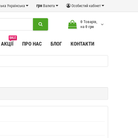
грн
Українська
Валюта
Особистий кабінет
0
Товарів,
на
0 грн
SALE
АКЦІЇ
ПРО НАС
БЛОГ
КОНТАКТИ