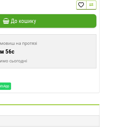
До кошику
мовиш на протязі
8м 55с
имо сьогодні
atsApp