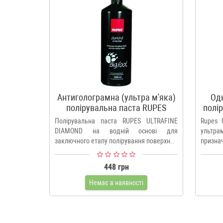
Антиголограмна (ультра м'яка)
Одн
полірувальна паста RUPES
полі
ULTRAFINE DIAMOND
Полірувальна паста RUPES ULTRAFINE
Rupes 
DIAMOND на водній основі для
ультр
заключного етапу полірування поверхн..
признач
448 грн
Немає в наявності