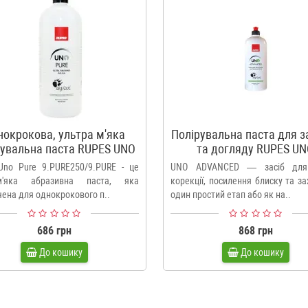
окрокова, ультра м'яка
Полірувальна паста для з
рувальна паста RUPES UNO
та догляду RUPES U
PURE - ULTRA FINISH
ADVANCED
Uno Pure 9.PURE250/9.PURE - це
UNO ADVANCED — засіб для 
ам'яка абразивна паста, яка
корекції, посилення блиску та за
ена для однокрокового п..
один простий етап або як на..
686 грн
868 грн
До кошику
До кошику