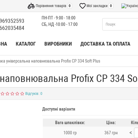
Порівняння товарів
0
Мої закладки
0
ПН-ПТ - 9:00 - 18:00
969352593
СБ, НД -10:00 - 17:00
662035484
ВНА
КАТАЛОГ
ВИРОБНИКИ
ДОСТАВКА ТА ОПЛАТА
ка універсальна наповнювальна Profix CP 334 Soft Plus
наповнювальна Profix CP 334 Sof
Відгуків: 0
Доступні варіанти
Вага шпаклівки:
Ціна:
Кіл
<
1000 гр
367 грн