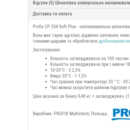
Відгуки (0) Шпаклівка універсальна наповнювальн
Доставка та оплата
Profix CP 334 Soft Plus - наповнювальна шпаклів
Вона має гарну адгезію, відмінно заповнює неве
тонкими шарами та оброблятися
дрібнозернист
Застосування:
Кількість затверджувача на 100 частин 
Кількість затверджувача при t нижче 10°
10-20°C - 2-2,5%
Вище 20°C - 1-1,5%
Час сушіння при температурі 20 ° C - 20
Час можна скоротити шляхом підігріву п
Ціна вказана за банку 0,48 кг + затверджувач, (
Виробник: PROFIX Multichem, Польща.