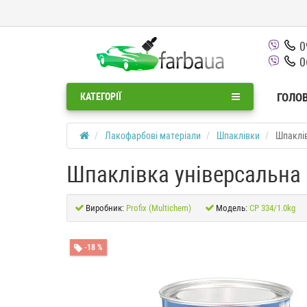
0
0
ГОЛО
КАТЕГОРІЇ
Лакофарбові матеріали
Шпаклівки
Шпаклів
Шпаклівка універсальна 
Виробник:
Profix (Multichem)
Модель:
CP 334/1.0kg
-18 %