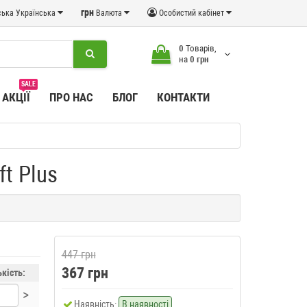
грн
Українська
Валюта
Особистий кабінет
0
Товарів,
на
0 грн
SALE
АКЦІЇ
ПРО НАС
БЛОГ
КОНТАКТИ
t Plus
447 грн
367 грн
ькість:
>
Наявність:
В наявності