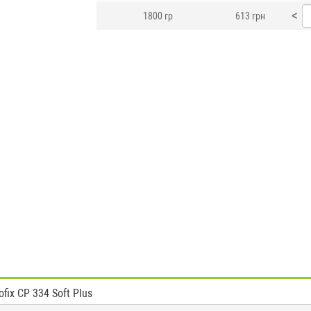
<
1800 гр
613 грн
ix CP 334 Soft Plus