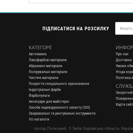
ПІДПИСАТИСЯ НА РОЗСИЛКУ
КАТЕГОРІЇ
ИНФОР
Автоемаль
Про нас
Лакофарбові матеріали
Доставка 
Абразивні матеріали
Умови обм
Полірувальні матеріали
Угода кор
Чистячі матеріали
Політика 
Покриття спеціального призначення
СЛУЖБ
Індустріальні фарби
Зворотній
Фарбопульти
Поверненн
Аксесуари для майстерні
Карта сайт
Засоби індивідуального захисту (ЗІЗ)
Зварювальні та рихтувальні інструменти
Усі каталоги
проїзд Польовий, 3 Зміїв Харківська область Украї