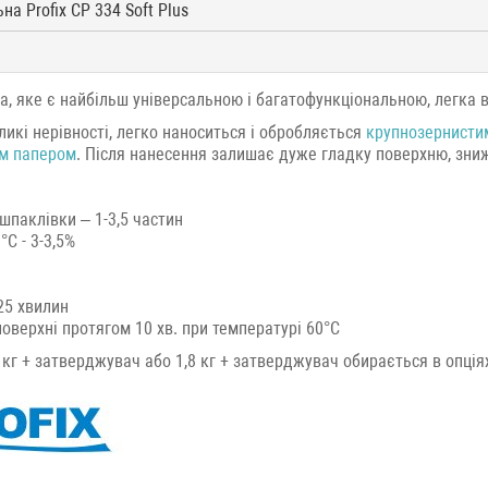
а Profix CP 334 Soft Plus
ка, яке є найбільш універсальною і багатофункціональною, легка 
ликі нерівності, легко наноситься і обробляється
крупнозернисти
им папером
. Після нанесення залишає дуже гладку поверхню, зни
шпаклівки – 1-3,5 частин
C - 3-3,5%
-25 хвилин
оверхні протягом 10 хв. при температурі 60°C
1 кг + затверджувач або 1,8 кг + затверджувач обирається в опціях