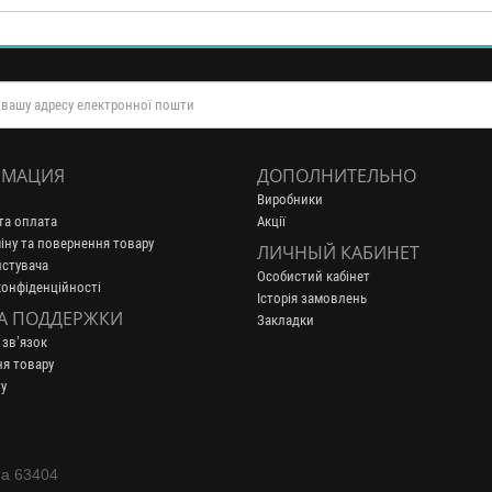
МАЦИЯ
ДОПОЛНИТЕЛЬНО
Виробники
та оплата
Акції
іну та повернення товару
ЛИЧНЫЙ КАБИНЕТ
истувача
Особистий кабінет
конфіденційності
Історія замовлень
А ПОДДЕРЖКИ
Закладки
 зв’язок
я товару
у
на 63404