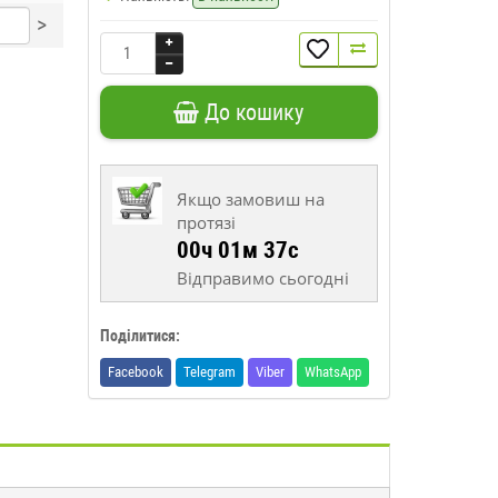
>
До кошику
Якщо замовиш на
протязі
00ч 01м 37с
Відправимо сьогодні
Поділитися:
Facebook
Telegram
Viber
WhatsApp