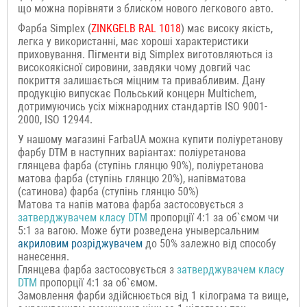
що можна порівняти з блиском нового легкового авто.
Фарба Simplex (
ZINKGELB
RAL 1018
) має високу якість,
легка у використанні, має хороші характеристики
приховування. Пігменти від Simplex виготовляються із
високоякісної сировини, завдяки чому довгий час
покриття залишається міцним та привабливим. Дану
продукцію випускає Польський концерн Multichem,
дотримуючись усіх міжнародних стандартів ISO 9001-
2000, ISO 12944.
У нашому магазині FarbaUA можна купити поліуретанову
фарбу DTM в наступних варіантах: поліуретанова
глянцева фарба (ступінь глянцю 90%), поліуретанова
матова фарба (ступінь глянцю 20%), напівматова
(сатинова) фарба (ступінь глянцю 50%)
Матова та напів матова фарба застосовується з
затверджувачем класу DTM
пропорції 4:1 за об`ємом чи
5:1 за вагою. Може бути розведена уныверсальним
акриловим розріджувачем
до 50% залежно від способу
нанесення.
Глянцева фарба застосовується з
затверджувачем класу
DTM
пропорції 4:1 за об`ємом.
Замовлення фарби здійснюється від 1 кілограма та вище,