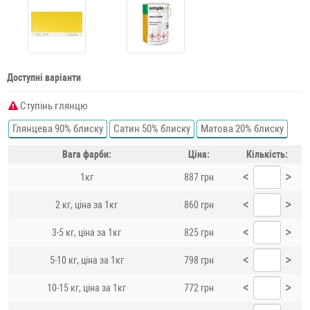
Доступні варіанти
Ступінь глянцю
Глянцева 90% блиску
Сатин 50% блиску
Матова 20% блиску
Вага фарби:
Ціна:
Кількість:
<
>
1кг
887 грн
<
>
2 кг, ціна за 1кг
860 грн
<
>
3-5 кг, ціна за 1кг
825 грн
<
>
5-10 кг, ціна за 1кг
798 грн
<
>
10-15 кг, ціна за 1кг
772 грн