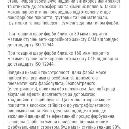
сталь. Фарба забезпечує надійний антикорозійний захист
та стійкість до атмосферних та хімічних впливів. Також її
можна наностити на попередньо підготовлене старе
лакофарбове покриття, грутовки та інші матеріали,
грунтовки та інші поверхні, сумісні з даним типом фарби.
При товщині шару фарби близько 80 мкм покриття
матиме ступінь антикорозійного захисту C4M відповідно
до стандарту ISO 12944.
При товщині шару фарби близько 160 мкм покриття
матиме ступінь антикорозійного захисту C4H відповідно
до стандарту ISO 12944.
Завдяки низькій тиксотропності дана фарба може
наноситися різними способами: за допомогою
пневматичного фарбопульта, безповітряного
(електричного), валиком або пензликом. Але найкращі
візуальні ефекти досягаються за допомогою
традиційного фарбопульта. Ця емаль створює міцне
покриття з високою стійкістю до ультрафіолетового
випромінювання. Вона ідеально підійде скрізь, де
важливий швидкий та ефективний процес фарбування.
Глянцева фарба за умови нанесення пневматичним
фарбувальним пістолетом, буде мати ступінь глянцю 90%,