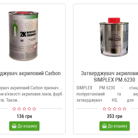
іджувач акриловий Carbon
Затверджувач акрилови
SIMPLEX PM.6230
жувач акриловий Carbon призначений
SIMPLEX PM.6230 - станд
ни в'язкості акрилових лаків, фарб
поліуретановий та акр
тів. Також..
затверджувач HS, для
SIMPLEX.Ціна вка..
136 грн
353 грн
До кошику
До кошику