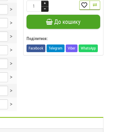
>
До кошику
>
>
Поділитися:
Facebook
Telegram
Viber
WhatsApp
>
>
>
>
>