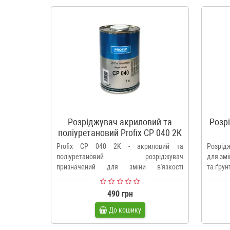
Розріджувач акриловий та
Розр
поліуретановий Profix CP 040 2K
Profix CP 040 2K - акриловий та
Розрід
поліуретановий розріджувач
для змі
призначений для зміни в'язкості
та ґрун
акрилових..
490 грн
До кошику