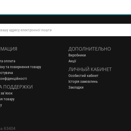
МАЦИЯ
ДОПОЛНИТЕЛЬНО
Виробники
та оплата
Акції
іну та повернення товару
ЛИЧНЫЙ КАБИНЕТ
истувача
Особистий кабінет
конфіденційності
Історія замовлень
А ПОДДЕРЖКИ
Закладки
 зв’язок
я товару
у
на 63404