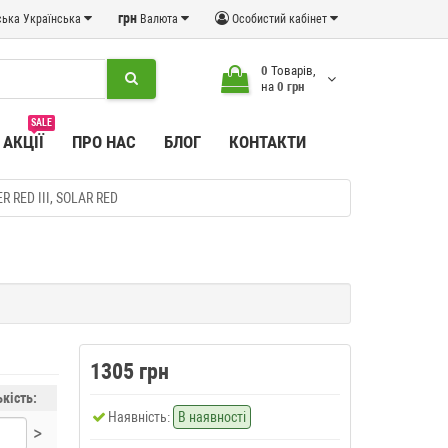
грн
Українська
Валюта
Особистий кабінет
0
Товарів,
на
0 грн
SALE
АКЦІЇ
ПРО НАС
БЛОГ
КОНТАКТИ
R RED III, SOLAR RED
1305 грн
ькість:
Наявність:
В наявності
>