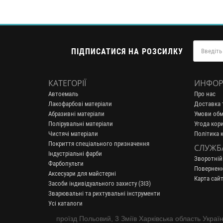
ПІДПИСАТИСЯ НА РОЗСИЛКУ
КАТЕГОРІЇ
ИНФОР
Автоемаль
Про нас
Лакофарбові матеріали
Доставка 
Абразивні матеріали
Умови обм
Полірувальні матеріали
Угода кор
Чистячі матеріали
Політика 
Покриття спеціального призначення
СЛУЖБ
Індустріальні фарби
Зворотній
Фарбопульти
Поверненн
Аксесуари для майстерні
Карта сайт
Засоби індивідуального захисту (ЗІЗ)
Зварювальні та рихтувальні інструменти
Усі каталоги
проїзд Польовий, 3 Зміїв Харківська область Украї