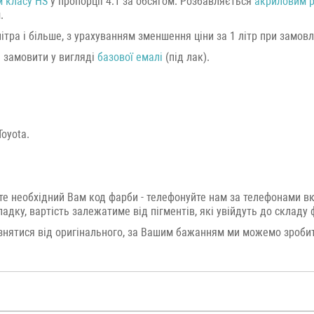
 класу HS
у пропорції 4:1 за обсягом. Розбавляється
акриловим 
.
ра і більше, з урахуванням зменшення ціни за 1 літр при замовлен
а замовити у вигляді
базової емалі
(під лак).
oyota.
те необхідний Вам код фарби - телефонуйте нам за телефонами в
дку, вартість залежатиме від пігментів, які увійдуть до складу 
нятися від оригінального, за Вашим бажанням ми можемо зробит