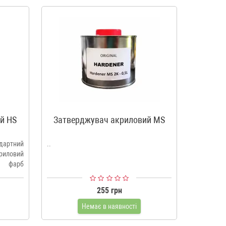
й HS
Затверджувач акриловий MS
Фарба T
артний
..
У нашому
иловий
фарбу за 
 фарб
Цей колір 
255 грн
Немає в наявності