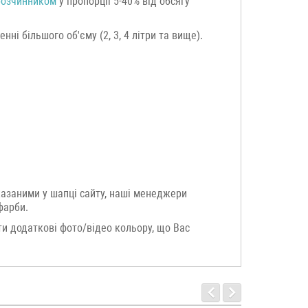
розчинником
у пропорції 5-40% від обсягу
ні більшого об'єму (2, 3, 4 літри та вище).
казаними у шапці сайту, наші менеджери
фарби.
и додаткові фото/відео кольору, що Вас