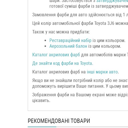
шари. Застосовується з
затверджувачем
готової суміші фарби із затверджувачем
Замовлення фарби для авто здійснюється від 1 літ
Цей колір автомобільної фарби Toyota 3J6 можн
Також у нас можна придбати:
Реставраційний набір
із цим кольором.
Аерозольний балон
із цим кольором.
Каталог акрилових фарб
для автомобілів марки T
Де знайти код фарби на Toyota.
Каталог акрилових фарб на
інші марки
авто
.
Якщо ви не знайшли потрібний колір або не знає
допоможуть вирішити Ваше питання. У цьому випа
Зображення фарби на Вашому екрані може відріз
цікавить.
РЕКОМЕНДОВАНІ ТОВАРИ