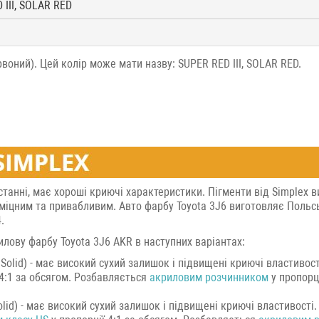
 III, SOLAR RED
воний). Цей колір може мати назву: SUPER RED III, SOLAR RED.
станні, має хороші криючі характеристики. Пігменти від Simplex в
міцним та привабливим. Авто фарбу Toyota 3J6 виготовляє Польс
.
лову фарбу Toyota 3J6 AKR в наступних варіантах:
Solid) - має високий сухий залишок і підвищені криючі властивост
 4:1 за обсягом. Розбавляється
акриловим розчинником
у пропорці
id) - має високий сухий залишок і підвищені криючі властивості.