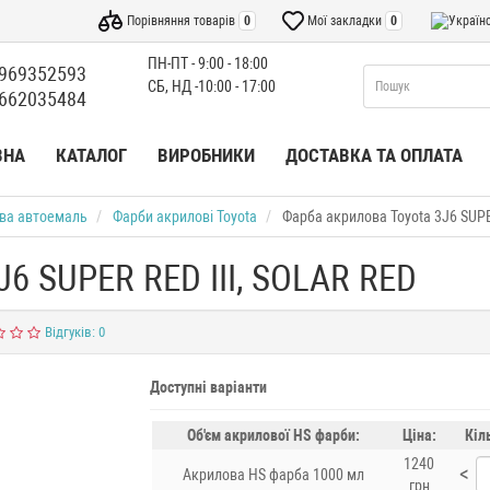
Порівняння товарів
0
Мої закладки
0
ПН-ПТ - 9:00 - 18:00
969352593
СБ, НД -10:00 - 17:00
662035484
ВНА
КАТАЛОГ
ВИРОБНИКИ
ДОСТАВКА ТА ОПЛАТА
ва автоемаль
Фарби акрилові Toyota
Фарба акрилова Toyota 3J6 SUPE
J6 SUPER RED III, SOLAR RED
Відгуків: 0
Доступні варіанти
Об'єм акрилової HS фарби:
Ціна:
Кіл
1240
<
Акрилова HS фарба 1000 мл
грн