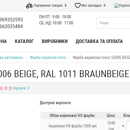
Порівняння товарів
0
Мої закладки
0
ПН-ПТ - 9:00 - 18:00
969352593
СБ, НД -10:00 - 17:00
662035484
ВНА
КАТАЛОГ
ВИРОБНИКИ
ДОСТАВКА ТА ОПЛАТА
ва автоемаль
Фарби акрилові Iveco
Фарба акрилова Iveco 52006 BEI
006 BEIGE, RAL 1011 BRAUNBEIGE
Відгуків: 0
Доступні варіанти
Об'єм акрилової HS фарби:
Ціна:
Кіл
1040
<
Акрилова HS фарба 1000 мл
грн