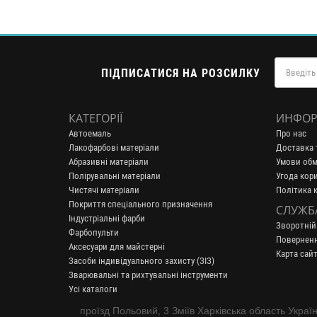
ПІДПИСАТИСЯ НА РОЗСИЛКУ
КАТЕГОРІЇ
ИНФОР
Автоемаль
Про нас
Лакофарбові матеріали
Доставка 
Абразивні матеріали
Умови обм
Полірувальні матеріали
Угода кор
Чистячі матеріали
Політика 
Покриття спеціального призначення
СЛУЖБ
Індустріальні фарби
Зворотній
Фарбопульти
Поверненн
Аксесуари для майстерні
Карта сайт
Засоби індивідуального захисту (ЗІЗ)
Зварювальні та рихтувальні інструменти
Усі каталоги
проїзд Польовий, 3 Зміїв Харківська область Украї