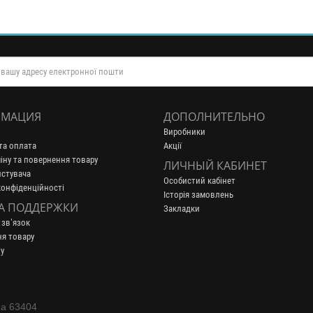
МАЦИЯ
ДОПОЛНИТЕЛЬНО
Виробники
та оплата
Акції
іну та повернення товару
ЛИЧНЫЙ КАБИНЕТ
истувача
Особистий кабінет
конфіденційності
Історія замовлень
А ПОДДЕРЖКИ
Закладки
 зв’язок
я товару
у
на 63404