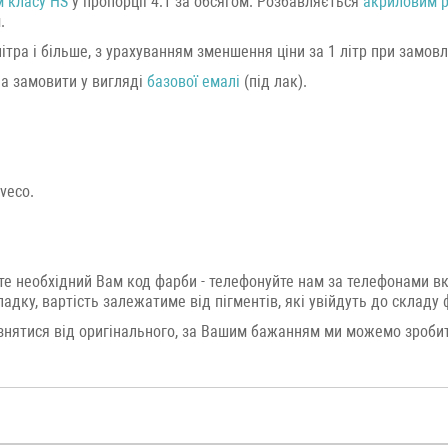
 класу HS
у пропорції 4:1 за обсягом. Розбавляється
акриловим 
.
ра і більше, з урахуванням зменшення ціни за 1 літр при замовлен
на замовити у вигляді
базової емалі
(під лак).
veco.
те необхідний Вам код фарби - телефонуйте нам за телефонами в
дку, вартість залежатиме від пігментів, які увійдуть до складу 
нятися від оригінального, за Вашим бажанням ми можемо зробит