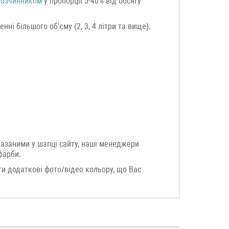
розчинником
у пропорції 5-40% від обсягу
ні більшого об'єму (2, 3, 4 літри та вище).
казаними у шапці сайту, наші менеджери
фарби.
и додаткові фото/відео кольору, що Вас