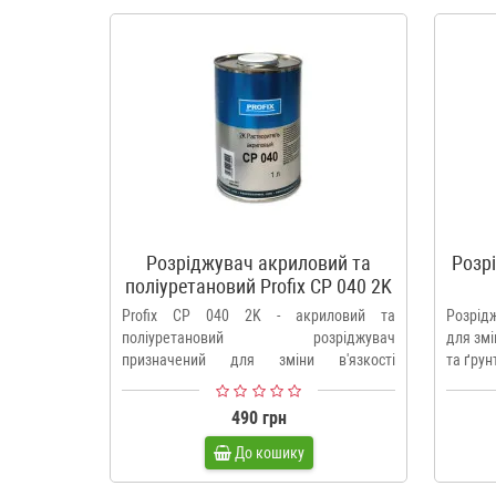
Розріджувач акриловий та
Розр
поліуретановий Profix CP 040 2K
Profix CP 040 2K - акриловий та
Розрід
поліуретановий розріджувач
для змі
призначений для зміни в'язкості
та ґрун
акрилових..
490 грн
До кошику