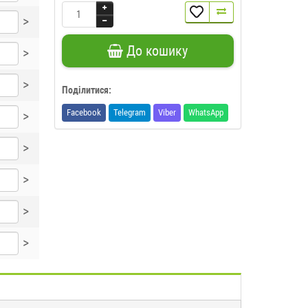
>
До кошику
>
>
Поділитися:
Facebook
Telegram
Viber
WhatsApp
>
>
>
>
>