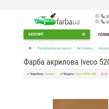
0
0
ГОЛО
КАТЕГОРІЇ
Лакофарбові матеріали
Автоемаль
Акрило
Фарба акрилова Iveco 52
Виробник:
Simplex
Модель:
Iveco 52006 AKR