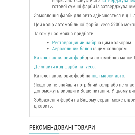
шари. Застосовується з
затверджувачем
готової суміші фарби із затверджувачем
Замовлення фарби для авто здійснюється від 1 літ
Цей колір автомобільної фарби Iveco 52006 мож
Також у нас можна придбати:
Реставраційний набір
із цим кольором.
Аерозольний балон
із цим кольором.
Каталог акрилових фарб
для автомобілів марки I
Де знайти код фарби на Iveco.
Каталог акрилових фарб на
інші марки
авто
.
Якщо ви не знайшли потрібний колір або не знає
допоможуть вирішити Ваше питання. У цьому випа
Зображення фарби на Вашому екрані може відріз
цікавить.
РЕКОМЕНДОВАНІ ТОВАРИ