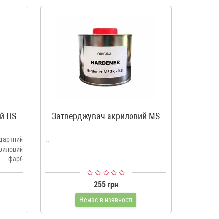
й HS
Затверджувач акриловий MS
артний
..
иловий
 фарб
255 грн
Немає в наявності