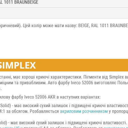
RAL 1011 BRAUNBEIGE
оричневий). Цей колір може мати назву: BEIGE, RAL 1011 BRAUNBE
станні, має хороші криючі характеристики. Пігменти від Simplex в
міцним та привабливим. Авто фарбу Iveco 52006 виготовляє Поль
.
лову фарбу Iveco 52006 AKR в наступних варіантах:
Solid) - має високий сухий залишок і підвищені криючі властивост
 4:1 за обсягом. Розбавляється
акриловим розчинником
у пропорці
id) - має високий сухий залишок і підвищені криючі властивості.