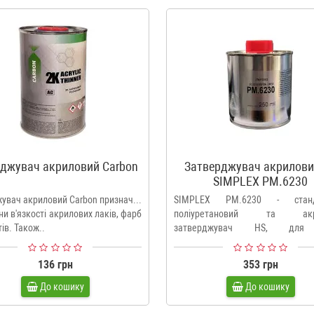
іджувач акриловий Carbon
Затверджувач акрилови
SIMPLEX PM.6230
жувач акриловий Carbon призначений
SIMPLEX PM.6230 - станд
ни в'язкості акрилових лаків, фарб
поліуретановий та акр
тів. Також..
затверджувач HS, для
SIMPLEX.Ціна вка..
136 грн
353 грн
До кошику
До кошику