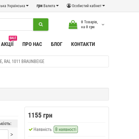
грн
Українська
Валюта
Особистий кабінет
0
Товарів,
на
0 грн
SALE
АКЦІЇ
ПРО НАС
БЛОГ
КОНТАКТИ
GE, RAL 1011 BRAUNBEIGE
1155 грн
ькість:
Наявність:
В наявності
>