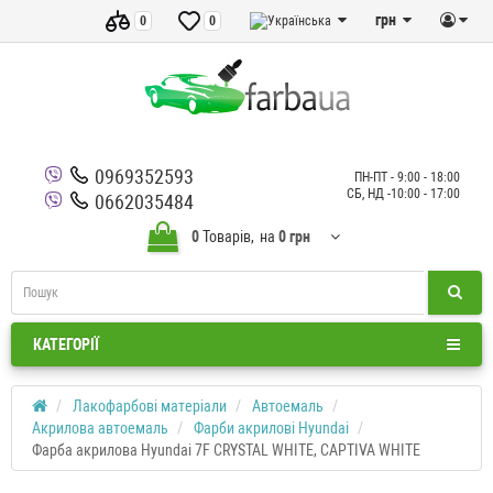
грн
0
0
0969352593
ПН-ПТ - 9:00 - 18:00
СБ, НД -10:00 - 17:00
0662035484
0
Товарів,
на
0 грн
КАТЕГОРІЇ
Лакофарбові матеріали
Автоемаль
Акрилова автоемаль
Фарби акрилові Hyundai
Фарба акрилова Hyundai 7F CRYSTAL WHITE, CAPTIVA WHITE