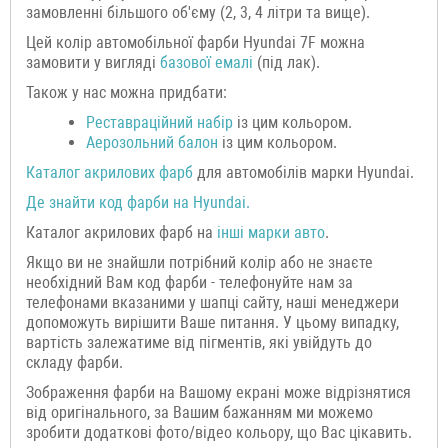
замовленні більшого об'єму (2, 3, 4 літри та вище).
Цей колір автомобільної фарби Hyundai 7F можна
замовити у вигляді
базової емалі
(під лак).
Також у нас можна придбати:
Реставраційний набір
із цим кольором.
Аерозольний балон
із цим кольором.
Каталог акрилових фарб
для автомобілів марки Hyundai.
Де знайти код фарби на
Hyundai
.
Каталог акрилових фарб на
інші марки
авто
.
Якщо ви не знайшли потрібний колір або не знаєте
необхідний Вам код фарби - телефонуйте нам за
телефонами вказаними у шапці сайту, наші менеджери
допоможуть вирішити Ваше питання. У цьому випадку,
вартість залежатиме від пігментів, які увійдуть до
складу фарби.
Зображення фарби на Вашому екрані може відрізнятися
від оригінального, за Вашим бажанням ми можемо
зробити додаткові фото/відео кольору, що Вас цікавить.