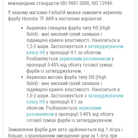
міжнародних стандартів ISO 9001-2000, ISO 12944.
У нашому магазині FarbaUA можна замовити акрилову
фарбу Hyundai 7F AKR в наступних варіантах:
Акрилова глянцева фарба типу HS (High
Solid) - має високий сухий залишок і
підвищені криючі властивості. Наноситься в
1,5-2 шари. Застосовується з
затверджувачем
класу HS
у пропорції 4:1 за обсягом.
Розбавляється
акриловим розчинником
у
пропорції 5-40% від обсягу готової суміші
фарби із затверджувачем.
Акрилова матова фарба типу HS (High
Solid) - має високий сухий залишок і
підвищені криючі властивості. Наноситься в
1,5-2 шари. Застосовується з
затверджувачем
класу HS
у пропорції 4:1 за
обсягом. Розбавляється
акриловим
розчинником
у пропорції 5-40% від обсягу
готової суміші фарби із затверджувачем.
Замовлення фарби для авто здійснюється від 1 літра і
більше, з урахуванням зменшення ціни за 1 літр при