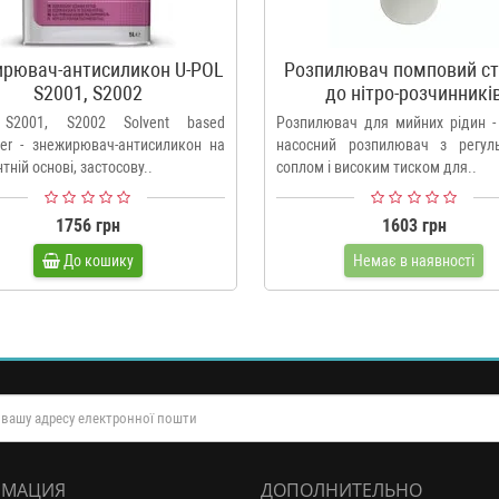
рювач-антисиликон U-POL
Розпилювач помповий ст
S2001, S2002
до нітро-розчинникі
 S2001, S2002 Solvent based
Розпилювач для мийних рідин -
ser - знежирювач-антисиликон на
насосний розпилювач з регул
тній основі, застосову..
соплом і високим тиском для..
1756 грн
1603 грн
До кошику
Немає в наявності
МАЦИЯ
ДОПОЛНИТЕЛЬНО