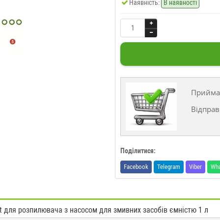
Наявність:
В наявності
Прийма
Відправ
Поділитися:
Facebook
Telegram
Viber
Wh
t для розпилювача з насосом для змивних засобів ємністю 1 л