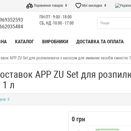
Порівняння товарів
0
Мої закладки
0
ПН-ПТ - 9:00 - 18:00
969352593
СБ, НД -10:00 - 17:00
662035484
ВНА
КАТАЛОГ
ВИРОБНИКИ
ДОСТАВКА ТА ОПЛАТА
авок APP ZU Set для розпилювача з насосом для змивних засобів ємністю 1
оставок APP ZU Set для розпил
 1 л
уків: 0
0 грн