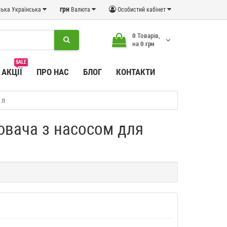
грн
Українська
Валюта
Особистий кабінет
0
Товарів,
на
0 грн
SALE
АКЦІЇ
ПРО НАС
БЛОГ
КОНТАКТИ
 л
ювача з насосом для