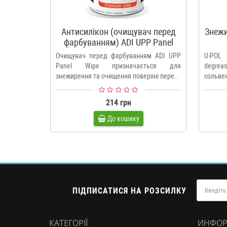
Антисилікон (очищувач перед
Знежи
фарбуванням) ADI UPP Panel
Wipe
Очищувач перед фарбуванням ADI UPP
U-POL
Panel Wipe призначається для
degrea
знежирення та очищення поверхні пере..
сольвен
214 грн
До кошику
ПІДПИСАТИСЯ НА РОЗСИЛКУ
КАТЕГОРІЇ
ИНФОР