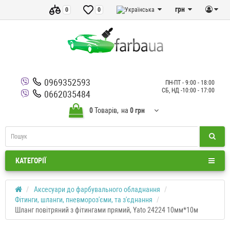
грн
0
0
0969352593
ПН-ПТ - 9:00 - 18:00
СБ, НД -10:00 - 17:00
0662035484
0
Товарів,
на
0 грн
КАТЕГОРІЇ
Аксесуари до фарбувального обладнання
Фітинги, шланги, пневмороз'єми, та з'єднання
Шланг повітряний з фітингами прямий, Yato 24224 10мм*10м