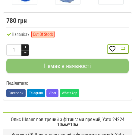
780 грн
Наявність:
Out Of Stock
Немає в наявності
Поділитися:
Facebook
Telegram
Viber
WhatsApp
Опис Шланг повітряний з фітингами прямий, Yato 24224
10мм*10м
Відгуки (0) Шланг повітряний з фітингами прямий, Yato