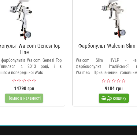
копульт Walcom Genesi Top
Фарбопульт Walcom Slim
Line
а фарбопультів Walcom Genesi Top
Walcom Slim HVLP - нед
з'явилася в 2013 році, і є
фарбокопульт Італійської к
інгом попередньої Walc..
Walmec. Призначений головни
дл..
14790 грн
9104 грн
Немає в наявності
До кошику