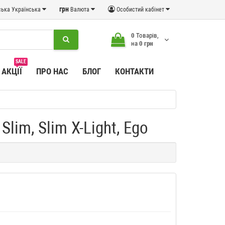
грн
Українська
Валюта
Особистий кабінет
0
Товарів,
на
0 грн
SALE
АКЦІЇ
ПРО НАС
БЛОГ
КОНТАКТИ
lim, Slim X-Light, Ego