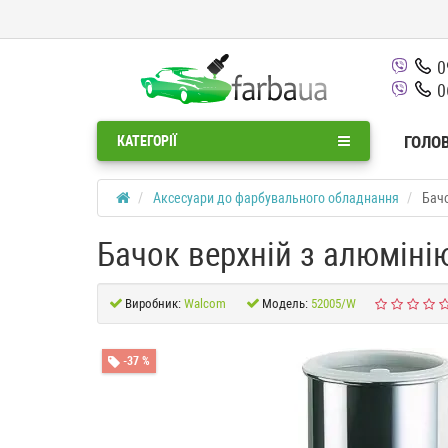
0
0
ГОЛО
КАТЕГОРІЇ
Аксесуари до фарбувального обладнання
Бачо
Бачок верхній з алюмінію 
Виробник:
Walcom
Модель:
52005/W
-37 %