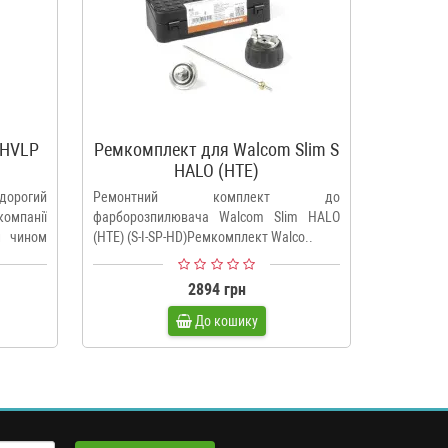
 HVLP
Ремкомплект для Walcom Slim S
Ремком
HALO (HTE)
W
орогий
Ремонтний комплект до
Ремкомпле
омпанії
фарборозпилювача Walcom Slim HALO
даний на
м чином
(HTE) (S-I-SP-HD)Ремкомплект Walco..
Walcom Sli
2894 грн
До кошику