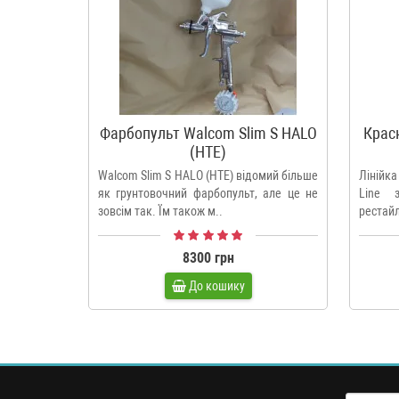
Фарбопульт Walcom Slim S HALO
Крас
(HTE)
Walcom Slim S HALO (HTE) відомий більше
Лінійк
як грунтовочний фарбопульт, але це не
Line 
зовсім так. Їм також м..
рестайл
8300 грн
До кошику