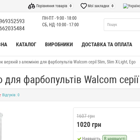
Порівняння товарів
0
Мої закладки
0
ПН-ПТ - 9:00 - 18:00
969352593
СБ, НД -10:00 - 17:00
662035484
ВНА
КАТАЛОГ
ВИРОБНИКИ
ДОСТАВКА ТА ОПЛАТА
к верхній з алюмінію для фарбопультів Walcom серії Slim, Slim X-Light, Ego
для фарбопультів Walcom серії S
Відгуків: 0
1607 грн
1020 грн
Наявність:
В наявності