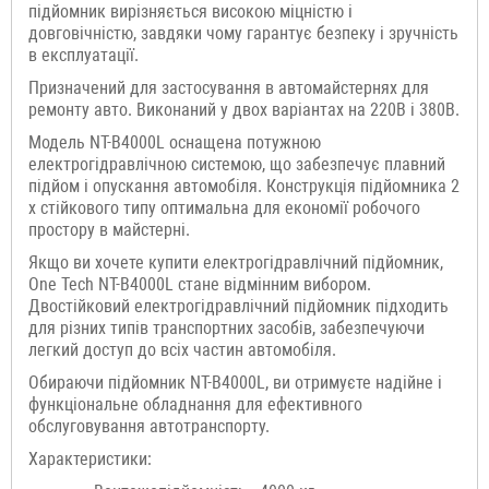
підйомник вирізняється високою міцністю і
довговічністю, завдяки чому гарантує безпеку і зручність
в експлуатації.
Призначений для застосування в автомайстернях для
ремонту авто. Виконаний у двох варіантах на 220В і 380В.
Модель NT-B4000L оснащена потужною
електрогідравлічною системою, що забезпечує плавний
підйом і опускання автомобіля. Конструкція підйомника 2
х стійкового типу оптимальна для економії робочого
простору в майстерні.
Якщо ви хочете купити електрогідравлічний підйомник,
One Tech NT-B4000L стане відмінним вибором.
Двостійковий електрогідравлічний підйомник підходить
для різних типів транспортних засобів, забезпечуючи
легкий доступ до всіх частин автомобіля.
Обираючи підйомник NT-B4000L, ви отримуєте надійне і
функціональне обладнання для ефективного
обслуговування автотранспорту.
Характеристики: