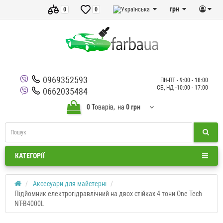
грн
0
0
0969352593
ПН-ПТ - 9:00 - 18:00
СБ, НД -10:00 - 17:00
0662035484
0
Товарів,
на
0 грн
КАТЕГОРІЇ
Аксесуари для майстерні
Підйомник електрогідравлічний на двох стійках 4 тони One Tech
NT-B4000L